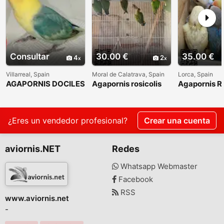
Consultar
30.00 €
35.00 €
4
2
Villarreal, Spain
Moral de Calatrava, Spain
Lorca, Spain
AGAPORNIS DOCILES
Agapornis rosicolis
Agapornis Ro
FISHER HEMBRAS
Papilleros
DESTETADAS Y
SEXADAS POR ADN
¿Eres un vendedor profesional?
Crear una cuenta
aviornis.NET
Redes
Whatsapp Webmaster
Facebook
RSS
www.aviornis.net
-