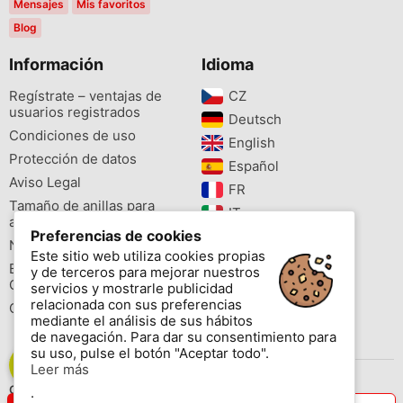
Mensajes
Mis favoritos
Blog
Información
Idioma
Regístrate – ventajas de
CZ‎
usuarios registrados
Deutsch‎
Condiciones de uso
English‎
Protección de datos
Español‎
Aviso Legal
FR‎
Tamaño de anillas para
IT‎
aves
Preferencias de cookies
NL‎
Newsletter
Este sitio web utiliza cookies propias
PL‎
Buscador de especies
y de terceros para mejorar nuestros
PT‎
Cites
servicios y mostrarle publicidad
relacionada con sus preferencias
Colores de las anillas
mediante el análisis de sus hábitos
de navegación. Para dar su consentimiento para
su uso, pulse el botón "Aceptar todo".
Leer más
Contáctenos
.