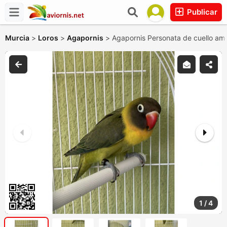
Publicar
Murcia
>
Loros
>
Agapornis
>
Agapornis Personata de cuello ama
1
/
4