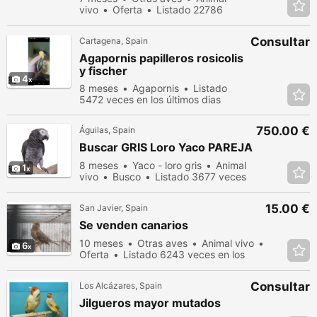
vivo
Oferta
Listado 22786
veces en los últimos dias
Consultar
Cartagena, Spain
Agapornis papilleros rosicolis
y fischer
4
8 meses
Agapornis
Listado
5472 veces en los últimos dias
750.00 €
Águilas, Spain
Buscar GRIS Loro Yaco PAREJA
8 meses
Yaco - loro gris
Animal
1
vivo
Busco
Listado 3677 veces
en los últimos dias
15.00 €
San Javier, Spain
Se venden canarios
10 meses
Otras aves
Animal vivo
6
Oferta
Listado 6243 veces en los
últimos dias
Consultar
Los Alcázares, Spain
Jilgueros mayor mutados