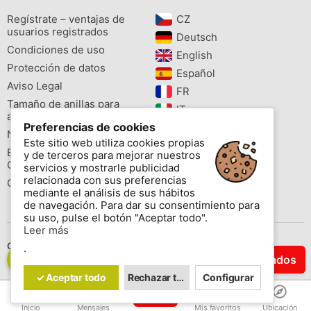
Regístrate – ventajas de
CZ‎
usuarios registrados
Deutsch‎
Condiciones de uso
English‎
Protección de datos
Español‎
Aviso Legal
FR‎
Tamaño de anillas para
IT‎
aves
Preferencias de cookies
NL‎
Newsletter
Este sitio web utiliza cookies propias
PL‎
Buscador de especies
y de terceros para mejorar nuestros
PT‎
Cites
servicios y mostrarle publicidad
relacionada con sus preferencias
Colores de las anillas
mediante el análisis de sus hábitos
de navegación. Para dar su consentimiento para
su uso, pulse el botón "Aceptar todo".
Leer más
Contáctenos
.
Filtrar Resultados
Copyright © 2026 www.aviornis.net Tablón de anuncios gratis.
✓ Aceptar todo
Rechazar todo
Configurar
Inicio
Mensajes
Mis favoritos
Ubicación