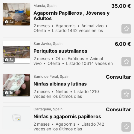
35.00 €
Murcia, Spain
Agapornis Papilleros , Jóvenes y
Adultos
4
2 meses
Agapornis
Animal vivo
Oferta
Listado 1442 veces en los
últimos dias
6.00 €
San Javier, Spain
Periquitos australianos
2 meses
Otros Exóticos
Animal
3
vivo
Oferta
Listado 10614 veces en
los últimos dias
Consultar
Barrio de Peral, Spain
Ninfas albinas y lutinas
2 meses
Ninfas
Listado 1210
1
veces en los últimos dias
Consultar
Cartagena, Spain
Ninfas y agapornis papilleros
2 meses
Agapornis
Listado 742
veces en los últimos dias