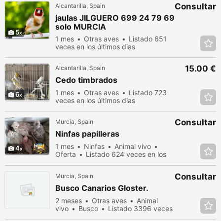
Consultar
Alcantarilla, Spain
jaulas JILGUERO 699 24 79 69
solo MURCIA
5
1 mes
Otras aves
Listado 651
veces en los últimos dias
15.00 €
Alcantarilla, Spain
Cedo timbrados
1 mes
Otras aves
Listado 723
6
veces en los últimos dias
Consultar
Murcia, Spain
Ninfas papilleras
1 mes
Ninfas
Animal vivo
4
Oferta
Listado 624 veces en los
últimos dias
Consultar
Murcia, Spain
Busco Canarios Gloster.
2 meses
Otras aves
Animal
vivo
Busco
Listado 3396 veces
en los últimos dias