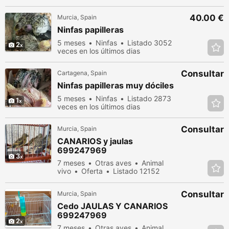
últimos dias
40.00 €
Murcia, Spain
Ninfas papilleras
5 meses
Ninfas
Listado 3052
2
veces en los últimos dias
Consultar
Cartagena, Spain
Ninfas papilleras muy dóciles
5 meses
Ninfas
Listado 2873
1
veces en los últimos dias
Consultar
Murcia, Spain
CANARIOS y jaulas
699247969
3
7 meses
Otras aves
Animal
vivo
Oferta
Listado 12152
veces en los últimos dias
Consultar
Murcia, Spain
Cedo JAULAS Y CANARIOS
699247969
2
7 meses
Otras aves
Animal