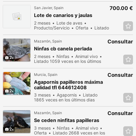
700.00 €
San Javier, Spain
Lote de canarios y jaulas
2 meses
Lote de aves
Producto/Servicio
Oferta
Listado
1187 veces en los últimos dias
Consultar
Mazarrón, Spain
Ninfas cb canela perlada
2 meses
Ninfas
Animal vivo
2
Listado 1059 veces en los últimos
dias
Consultar
Murcia, Spain
Agapornis papilleros máxima
calidad tfl 644612408
2
3 meses
Agapornis
Listado
1865 veces en los últimos dias
Consultar
Mazarrón, Spain
Se ceden ninfitas papilleras
3 meses
Ninfas
Animal vivo
2
Oferta
Listado 2668 veces en los