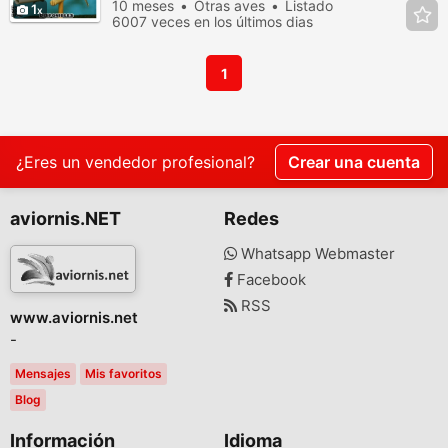
10 meses
Otras aves
Listado
1
6007 veces en los últimos dias
1
¿Eres un vendedor profesional?
Crear una cuenta
aviornis.NET
Redes
Whatsapp Webmaster
Facebook
RSS
www.aviornis.net
-
Mensajes
Mis favoritos
Blog
Información
Idioma