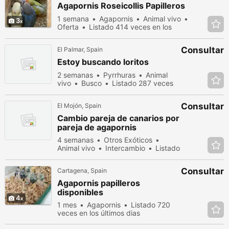
Agapornis Roseicollis Papilleros
1 semana
Agapornis
Animal vivo
3
Oferta
Listado 414 veces en los
últimos dias
Consultar
El Palmar, Spain
Estoy buscando loritos
2 semanas
Pyrrhuras
Animal
vivo
Busco
Listado 287 veces
en los últimos dias
Consultar
El Mojón, Spain
Cambio pareja de canarios por
pareja de agapornis
4 semanas
Otros Exóticos
Animal vivo
Intercambio
Listado
212 veces en los últimos dias
Consultar
Cartagena, Spain
Agapornis papilleros
disponibles
4
1 mes
Agapornis
Listado 720
veces en los últimos dias