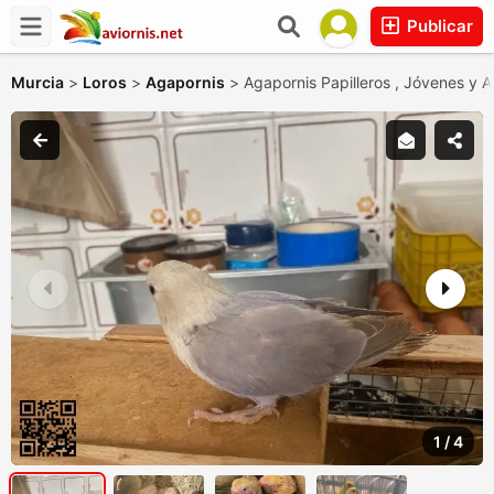
Publicar
Murcia
>
Loros
>
Agapornis
>
Agapornis Papilleros , Jóvenes y A
1
/
4