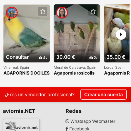
Consultar
30.00 €
35.00 €
4
2
Villarreal, Spain
Moral de Calatrava, Spain
Lorca, Spain
AGAPORNIS DOCILES
Agapornis rosicolis
Agapornis Ro
FISHER HEMBRAS
Papilleros
DESTETADAS Y
SEXADAS POR ADN
¿Eres un vendedor profesional?
Crear una cuenta
aviornis.NET
Redes
Whatsapp Webmaster
Facebook