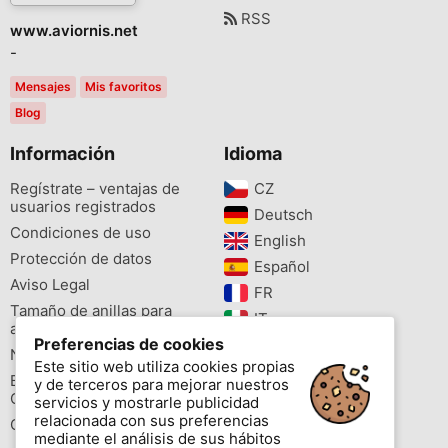
RSS
www.aviornis.net
-
Mensajes
Mis favoritos
Blog
Información
Idioma
Regístrate – ventajas de
CZ‎
usuarios registrados
Deutsch‎
Condiciones de uso
English‎
Protección de datos
Español‎
Aviso Legal
FR‎
Tamaño de anillas para
IT‎
aves
Preferencias de cookies
NL‎
Newsletter
Este sitio web utiliza cookies propias
PL‎
Buscador de especies
y de terceros para mejorar nuestros
PT‎
Cites
servicios y mostrarle publicidad
relacionada con sus preferencias
Colores de las anillas
mediante el análisis de sus hábitos