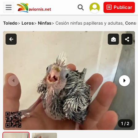
Publicar
Toledo
>
Loros
>
Ninfas
>
Cesión ninfas papilleras y adultas,
Consu
1
/
2