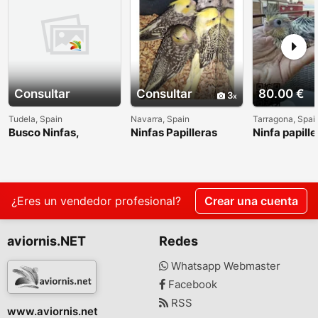
Consultar
Consultar
80.00 €
3
Tudela, Spain
Navarra, Spain
Tarragona, Spai
Busco Ninfas,
Ninfas Papilleras
Ninfa papill
periquitos y
diamantes mandarin
¿Eres un vendedor profesional?
Crear una cuenta
aviornis.NET
Redes
Whatsapp Webmaster
Facebook
RSS
www.aviornis.net