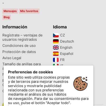
-
Mensajes
Mis favoritos
Blog
Información
Idioma
Regístrate – ventajas de
CZ‎
usuarios registrados
Deutsch‎
Condiciones de uso
English‎
Protección de datos
Español‎
Aviso Legal
FR‎
Tamaño de anillas para
IT‎
aves
Preferencias de cookies
NL‎
Newsletter
Este sitio web utiliza cookies propias
PL‎
Buscador de especies
y de terceros para mejorar nuestros
PT‎
Cites
servicios y mostrarle publicidad
relacionada con sus preferencias
Colores de las anillas
mediante el análisis de sus hábitos
de navegación. Para dar su consentimiento para
su uso, pulse el botón "Aceptar todo".