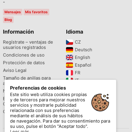
-
Mensajes
Mis favoritos
Blog
Información
Idioma
Regístrate – ventajas de
CZ‎
usuarios registrados
Deutsch‎
Condiciones de uso
English‎
Protección de datos
Español‎
Aviso Legal
FR‎
Tamaño de anillas para
IT‎
aves
Preferencias de cookies
NL‎
Newsletter
Este sitio web utiliza cookies propias
PL‎
Buscador de especies
y de terceros para mejorar nuestros
PT‎
Cites
servicios y mostrarle publicidad
relacionada con sus preferencias
Colores de las anillas
mediante el análisis de sus hábitos
de navegación. Para dar su consentimiento para
su uso, pulse el botón "Aceptar todo".
Leer más