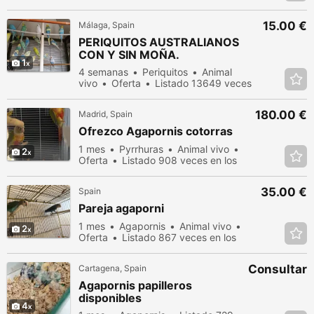
en los últimos dias
15.00 €
Málaga, Spain
PERIQUITOS AUSTRALIANOS
CON Y SIN MOÑA.
1
4 semanas
Periquitos
Animal
vivo
Oferta
Listado 13649 veces
en los últimos dias
180.00 €
Madrid, Spain
Ofrezco Agapornis cotorras
1 mes
Pyrrhuras
Animal vivo
2
Oferta
Listado 908 veces en los
últimos dias
35.00 €
Spain
Pareja agaporni
1 mes
Agapornis
Animal vivo
2
Oferta
Listado 867 veces en los
últimos dias
Consultar
Cartagena, Spain
Agapornis papilleros
disponibles
4