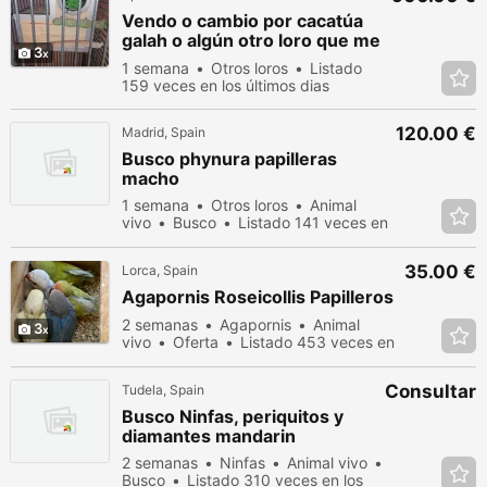
Vendo o cambio por cacatúa
galah o algún otro loro que me
3
interés
1 semana
Otros loros
Listado
159 veces en los últimos dias
120.00 €
Madrid, Spain
Busco phynura papilleras
macho
1 semana
Otros loros
Animal
vivo
Busco
Listado 141 veces en
los últimos dias
35.00 €
Lorca, Spain
Agapornis Roseicollis Papilleros
2 semanas
Agapornis
Animal
3
vivo
Oferta
Listado 453 veces en
los últimos dias
Consultar
Tudela, Spain
Busco Ninfas, periquitos y
diamantes mandarin
2 semanas
Ninfas
Animal vivo
Busco
Listado 310 veces en los