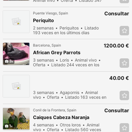
Animal vivo
Oferta
Listado 347
veces en los últimos dias
Consultar
Puente Viesgo, Spain
Periquito
2 semanas
Periquitos
Listado
193 veces en los últimos dias
1200.00 €
Barcelona, Spain
African Grey Parrots
3 semanas
Loris
Animal vivo
3
Oferta
Listado 244 veces en los
últimos dias
40.00 €
3 semanas
Agapornis
Animal
vivo
Oferta
Listado 163 veces en
los últimos dias
Consultar
Conil de la Frontera, Spain
Caiques Cabeza Naranja
4 semanas
Otros loros
Animal
1
vivo
Oferta
Listado 560 veces