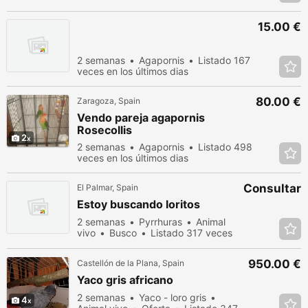
últimos dias
15.00 €
2 semanas
Agapornis
Listado 167
veces en los últimos dias
80.00 €
Zaragoza, Spain
Vendo pareja agapornis
Rosecollis
2
2 semanas
Agapornis
Listado 498
veces en los últimos dias
Consultar
El Palmar, Spain
Estoy buscando loritos
2 semanas
Pyrrhuras
Animal
vivo
Busco
Listado 317 veces
en los últimos dias
950.00 €
Castellón de la Plana, Spain
Yaco gris africano
2 semanas
Yaco - loro gris
4