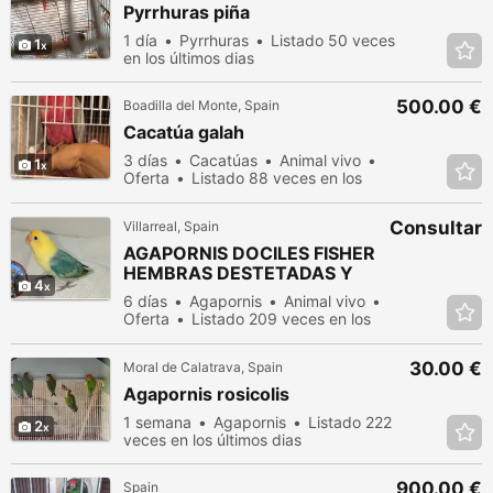
Pyrrhuras piña
1 día
Pyrrhuras
Listado 50 veces
1
en los últimos dias
500.00 €
Boadilla del Monte, Spain
Cacatúa galah
3 días
Cacatúas
Animal vivo
1
Oferta
Listado 88 veces en los
últimos dias
Consultar
Villarreal, Spain
AGAPORNIS DOCILES FISHER
HEMBRAS DESTETADAS Y
4
SEXADAS POR ADN
6 días
Agapornis
Animal vivo
Oferta
Listado 209 veces en los
últimos dias
30.00 €
Moral de Calatrava, Spain
Agapornis rosicolis
1 semana
Agapornis
Listado 222
2
veces en los últimos dias
900.00 €
Spain