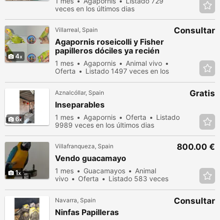
1 mes
Agapornis
Listado 729
veces en los últimos dias
Consultar
Villarreal, Spain
Agapornis roseicolli y Fisher
papilleros dóciles ya recién
4
destetados de papilla.
1 mes
Agapornis
Animal vivo
Oferta
Listado 1497 veces en los
últimos dias
Gratis
Aznalcóllar, Spain
Inseparables
1 mes
Agapornis
Oferta
Listado
6
9989 veces en los últimos dias
800.00 €
Villafranqueza, Spain
Vendo guacamayo
1 mes
Guacamayos
Animal
1
vivo
Oferta
Listado 583 veces
en los últimos dias
Consultar
Navarra, Spain
Ninfas Papilleras