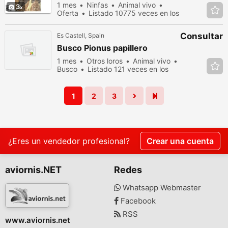
1 mes
Ninfas
Animal vivo
3
Oferta
Listado 10775 veces en los
últimos dias
Consultar
Es Castell, Spain
Busco Pionus papillero
1 mes
Otros loros
Animal vivo
Busco
Listado 121 veces en los
últimos dias
1
2
3
¿Eres un vendedor profesional?
Crear una cuenta
aviornis.NET
Redes
Whatsapp Webmaster
Facebook
RSS
www.aviornis.net