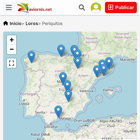
Publicar
Inicio
>
Loros
>
Periquitos
+
−