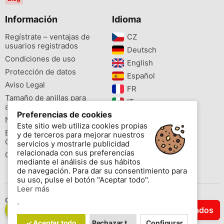
Información
Idioma
Regístrate – ventajas de
CZ‎
usuarios registrados
Deutsch‎
Condiciones de uso
English‎
Protección de datos
Español‎
Aviso Legal
FR‎
Tamaño de anillas para
IT‎
aves
Preferencias de cookies
NL‎
Newsletter
Este sitio web utiliza cookies propias
PL‎
Buscador de especies
y de terceros para mejorar nuestros
PT‎
Cites
servicios y mostrarle publicidad
relacionada con sus preferencias
Colores de las anillas
mediante el análisis de sus hábitos
de navegación. Para dar su consentimiento para
su uso, pulse el botón "Aceptar todo".
Leer más
Contáctenos
.
Filtrar Resultados
Copyright © 2026 www.aviornis.net Tablón de anuncios gratis.
✓ Aceptar todo
Rechazar todo
Configurar