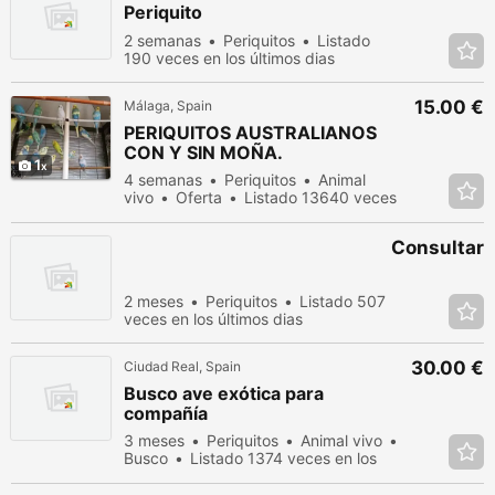
Periquito
2 semanas
Periquitos
Listado
190 veces en los últimos dias
15.00 €
Málaga, Spain
PERIQUITOS AUSTRALIANOS
CON Y SIN MOÑA.
1
4 semanas
Periquitos
Animal
vivo
Oferta
Listado 13640 veces
en los últimos dias
Consultar
2 meses
Periquitos
Listado 507
veces en los últimos dias
30.00 €
Ciudad Real, Spain
Busco ave exótica para
compañía
3 meses
Periquitos
Animal vivo
Busco
Listado 1374 veces en los
últimos dias