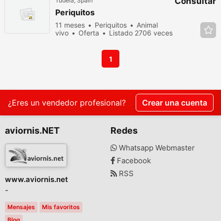
Consultar
Tudela, Spain
Periquitos
11 meses
Periquitos
Animal
vivo
Oferta
Listado 2706 veces
en los últimos dias
1
¿Eres un vendedor profesional?
Crear una cuenta
aviornis.NET
Redes
Whatsapp Webmaster
Facebook
RSS
www.aviornis.net
-
Mensajes
Mis favoritos
Blog