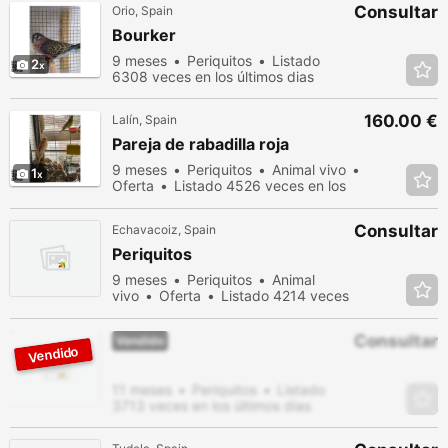
Consultar
Orio, Spain
Bourker
9 meses
Periquitos
Listado
2
6308 veces en los últimos dias
160.00 €
Lalín, Spain
Pareja de rabadilla roja
9 meses
Periquitos
Animal vivo
1
Oferta
Listado 4526 veces en los
últimos dias
Consultar
Echavacoiz, Spain
Periquitos
9 meses
Periquitos
Animal
vivo
Oferta
Listado 4214 veces
en los últimos dias
Consultar
Vendido
11 meses
Periquitos
Listado
3713 veces en los últimos dias