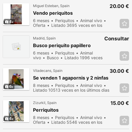
20.00 €
Miguel Esteban, Spain
Vendo periquitos
6 meses
Periquitos
Animal vivo
4
Oferta
Listado 3695 veces en los
últimos dias
Consultar
Madrid, Spain
Busco periquito papillero
6 meses
Periquitos
Animal
vivo
Busco
Listado 1996 veces
en los últimos dias
30.00 €
Viladecans, Spain
Se venden 1 agapornis y 2 ninfas
8 meses
Periquitos
Animal vivo
6
Listado 10513 veces en los últimos dias
15.00 €
Zizurkil, Spain
Perriquitos
8 meses
Periquitos
Animal vivo
4
Oferta
Listado 5546 veces en los
últimos dias