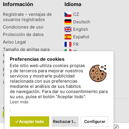
Información
Idioma
Regístrate – ventajas de
CZ‎
usuarios registrados
Deutsch‎
Condiciones de uso
English‎
Protección de datos
Español‎
Aviso Legal
FR‎
Tamaño de anillas para
IT‎
aves
Preferencias de cookies
NL‎
Newsletter
Este sitio web utiliza cookies propias
PL‎
Buscador de especies
y de terceros para mejorar nuestros
PT‎
Cites
servicios y mostrarle publicidad
relacionada con sus preferencias
Colores de las anillas
mediante el análisis de sus hábitos
de navegación. Para dar su consentimiento para
su uso, pulse el botón "Aceptar todo".
Leer más
Contáctenos
.
Copyright © 2026 www.aviornis.net Tablón de anuncios gratis.
✓ Aceptar todo
Rechazar todo
Configurar