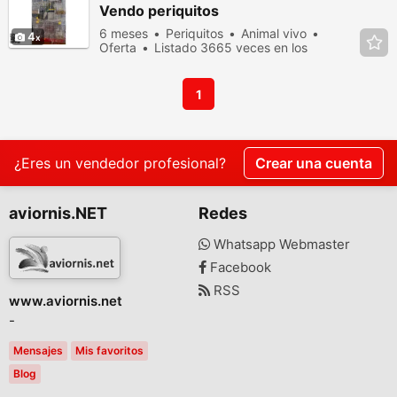
Vendo periquitos
6 meses
Periquitos
Animal vivo
4
Oferta
Listado 3665 veces en los
últimos dias
1
¿Eres un vendedor profesional?
Crear una cuenta
aviornis.NET
Redes
Whatsapp Webmaster
Facebook
RSS
www.aviornis.net
-
Mensajes
Mis favoritos
Blog