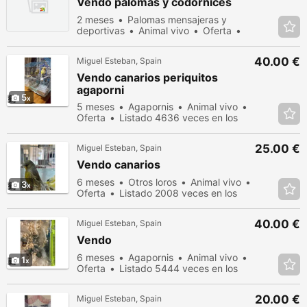
Vendo palomas y codornices
2 meses
Palomas mensajeras y
deportivas
Animal vivo
Oferta
Listado 228 veces en los últimos dias
40.00 €
Miguel Esteban, Spain
Vendo canarios periquitos
agaporni
5
5 meses
Agapornis
Animal vivo
Oferta
Listado 4636 veces en los
últimos dias
25.00 €
Miguel Esteban, Spain
Vendo canarios
6 meses
Otros loros
Animal vivo
3
Oferta
Listado 2008 veces en los
últimos dias
40.00 €
Miguel Esteban, Spain
Vendo
6 meses
Agapornis
Animal vivo
1
Oferta
Listado 5444 veces en los
últimos dias
20.00 €
Miguel Esteban, Spain