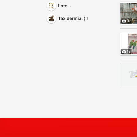
Lote
6
Taxidermia :(
1
3
1