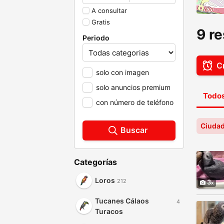
A consultar
Gratis
9 r
Periodo
Cr
solo con imagen
solo anuncios premium
Todos
con número de teléfono
Ciudad
Buscar
Categorías
Loros
212
3
Tucanes Cálaos
4
Turacos