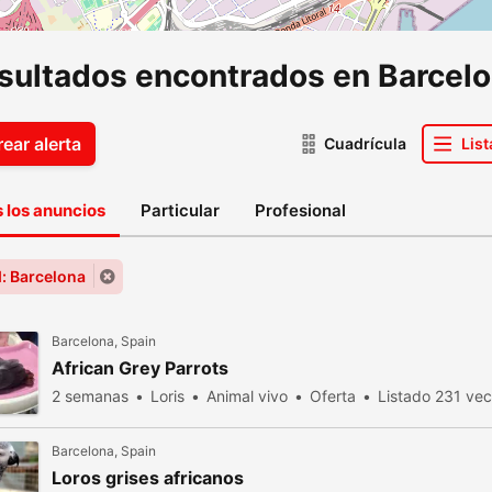
esultados encontrados en Barcel
ear alerta
Cuadrícula
List
 los anuncios
Particular
Profesional
: Barcelona
Barcelona, Spain
African Grey Parrots
2 semanas
Loris
Animal vivo
Oferta
Listado 231 vec
Barcelona, Spain
Loros grises africanos