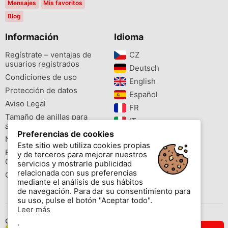
Mensajes
Mis favoritos
Blog
Información
Idioma
Regístrate – ventajas de
CZ‎
usuarios registrados
Deutsch‎
Condiciones de uso
English‎
Protección de datos
Español‎
Aviso Legal
FR‎
Tamaño de anillas para
IT‎
aves
Preferencias de cookies
NL‎
Newsletter
Este sitio web utiliza cookies propias
PL‎
Buscador de especies
y de terceros para mejorar nuestros
PT‎
Cites
servicios y mostrarle publicidad
relacionada con sus preferencias
Colores de las anillas
mediante el análisis de sus hábitos
de navegación. Para dar su consentimiento para
su uso, pulse el botón "Aceptar todo".
Leer más
Contáctenos
.