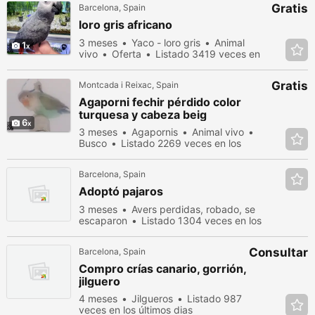
Gratis
Barcelona, Spain
loro gris africano
3 meses
Yaco - loro gris
Animal
1
vivo
Oferta
Listado 3419 veces en
los últimos dias
Gratis
Montcada i Reixac, Spain
Agaporni fechir pérdido color
turquesa y cabeza beig
6
3 meses
Agapornis
Animal vivo
Busco
Listado 2269 veces en los
últimos dias
Barcelona, Spain
Adoptó pajaros
3 meses
Avers perdidas, robado, se
escaparon
Listado 1304 veces en los
últimos dias
Consultar
Barcelona, Spain
Compro crías canario, gorrión,
jilguero
4 meses
Jilgueros
Listado 987
veces en los últimos dias