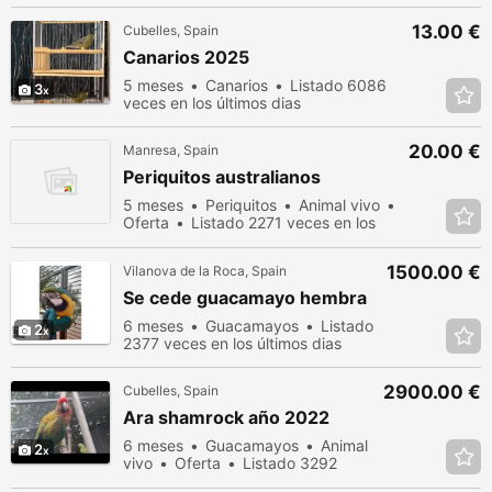
13.00 €
Cubelles, Spain
Canarios 2025
5 meses
Canarios
Listado 6086
3
veces en los últimos dias
20.00 €
Manresa, Spain
Periquitos australianos
5 meses
Periquitos
Animal vivo
Oferta
Listado 2271 veces en los
últimos dias
1500.00 €
Vilanova de la Roca, Spain
Se cede guacamayo hembra
6 meses
Guacamayos
Listado
2
2377 veces en los últimos dias
2900.00 €
Cubelles, Spain
Ara shamrock año 2022
6 meses
Guacamayos
Animal
2
vivo
Oferta
Listado 3292
veces en los últimos dias