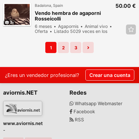
50.00 €
Badalona, Spain
Vendo hembra de agaporni
Rosseicolli
3
6 meses
Agapornis
Animal vivo
Oferta
Listado 5029 veces en los
últimos dias
1
2
3
¿Eres un vendedor profesional?
Crear una cuenta
aviornis.NET
Redes
Whatsapp Webmaster
Facebook
RSS
www.aviornis.net
-