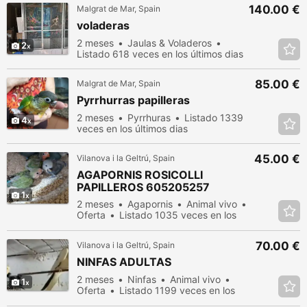
140.00 €
Malgrat de Mar, Spain
voladeras
2 meses
Jaulas & Voladeros
2
Listado 618 veces en los últimos dias
85.00 €
Malgrat de Mar, Spain
Pyrrhurras papilleras
2 meses
Pyrrhuras
Listado 1339
4
veces en los últimos dias
45.00 €
Vilanova i la Geltrú, Spain
AGAPORNIS ROSICOLLI
PAPILLEROS 605205257
1
2 meses
Agapornis
Animal vivo
Oferta
Listado 1035 veces en los
últimos dias
70.00 €
Vilanova i la Geltrú, Spain
NINFAS ADULTAS
2 meses
Ninfas
Animal vivo
1
Oferta
Listado 1199 veces en los
últimos dias