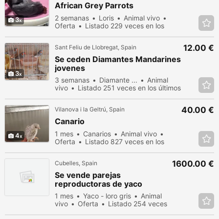
African Grey Parrots
2 semanas
Loris
Animal vivo
3
Oferta
Listado 229 veces en los
últimos dias
12.00 €
Sant Feliu de Llobregat, Spain
Se ceden Diamantes Mandarines
jovenes
3
3 semanas
Diamante ...
Animal
vivo
Listado 251 veces en los últimos
dias
40.00 €
Vilanova i la Geltrú, Spain
Canario
1 mes
Canarios
Animal vivo
4
Oferta
Listado 827 veces en los
últimos dias
1600.00 €
Cubelles, Spain
Se vende parejas
reproductoras de yaco
1 mes
Yaco - loro gris
Animal
vivo
Oferta
Listado 254 veces
en los últimos dias