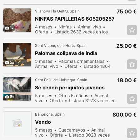
75.00 €
Vilanova i la Geltrú, Spain
NINFAS PAPILLERAS 605205257
4 meses
Ninfas
Animal vivo
1
Oferta
Listado 2632 veces en los
últimos dias
25.00 €
Sant Vicenç dels Horts, Spain
Palomas colipava de india
5 meses
Palomas ornamentales
5
Animal vivo
Oferta
Listado 1864
veces en los últimos dias
18.00 €
Sant Feliu de Llobregat, Spain
Se ceden periquitos jovenes
5 meses
Otros Exóticos
Animal
6
vivo
Oferta
Listado 3273 veces en
los últimos dias
800.00 €
Barcelona, Spain
Vendo
5 meses
Guacamayos
Animal
vivo
Oferta
Listado 3028 veces
en los últimos dias