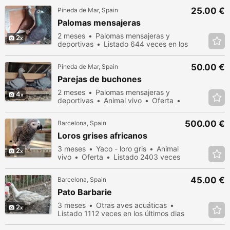
25.00 €
Pineda de Mar, Spain
Palomas mensajeras
2 meses
Palomas mensajeras y
2
deportivas
Listado 644 veces en los
últimos dias
50.00 €
Pineda de Mar, Spain
Parejas de buchones
2 meses
Palomas mensajeras y
4
deportivas
Animal vivo
Oferta
Listado 480 veces en los últimos dias
500.00 €
Barcelona, Spain
Loros grises africanos
3 meses
Yaco - loro gris
Animal
2
vivo
Oferta
Listado 2403 veces
en los últimos dias
45.00 €
Barcelona, Spain
Pato Barbarie
3 meses
Otras aves acuáticas
2
Listado 1112 veces en los últimos dias