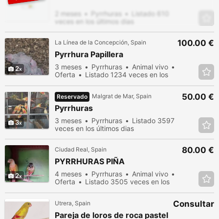
2 meses
Pyrrhuras
Listado 610
veces en los últimos dias
100.00 €
La Línea de la Concepción, Spain
Pyrrhura Papillera
3 meses
Pyrrhuras
Animal vivo
2
Oferta
Listado 1234 veces en los
últimos dias
50.00 €
Malgrat de Mar, Spain
Reservado
Pyrrhuras
3 meses
Pyrrhuras
Listado 3597
3
veces en los últimos dias
80.00 €
Ciudad Real, Spain
PYRRHURAS PIÑA
4 meses
Pyrrhuras
Animal vivo
2
Oferta
Listado 3505 veces en los
últimos dias
Consultar
Utrera, Spain
Pareja de loros de roca pastel