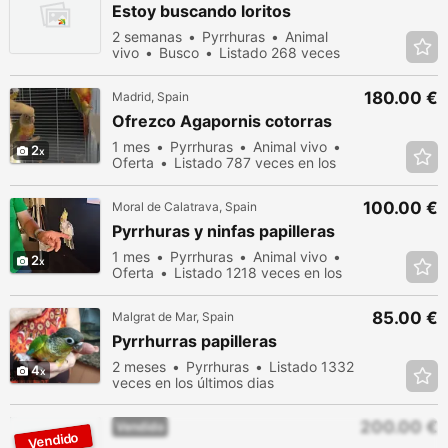
Estoy buscando loritos
2 semanas
Pyrrhuras
Animal
vivo
Busco
Listado 268 veces
en los últimos dias
180.00 €
Madrid, Spain
Ofrezco Agapornis cotorras
1 mes
Pyrrhuras
Animal vivo
2
Oferta
Listado 787 veces en los
últimos dias
100.00 €
Moral de Calatrava, Spain
Pyrrhuras y ninfas papilleras
1 mes
Pyrrhuras
Animal vivo
2
Oferta
Listado 1218 veces en los
últimos dias
85.00 €
Malgrat de Mar, Spain
Pyrrhurras papilleras
2 meses
Pyrrhuras
Listado 1332
4
veces en los últimos dias
200.00 €
Vendido