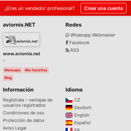
¿Eres un vendedor profesional?
Crear una cuenta
aviornis.NET
Redes
Whatsapp Webmaster
Facebook
RSS
www.aviornis.net
-
Mensajes
Mis favoritos
Blog
Información
Idioma
Regístrate – ventajas de
CZ‎
usuarios registrados
Deutsch‎
Condiciones de uso
English‎
Protección de datos
Español‎
Aviso Legal
FR‎