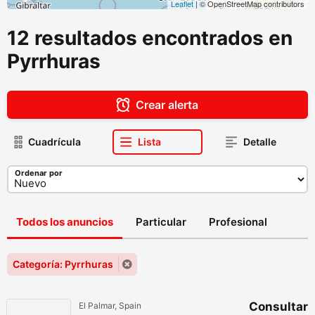
Leaflet
| © OpenStreetMap contributors
12 resultados encontrados en
Pyrrhuras
Crear alerta
Cuadrícula
Lista
Detalle
Ordenar por
Todos los anuncios
Particular
Profesional
Categoría: Pyrrhuras
Consultar
El Palmar, Spain