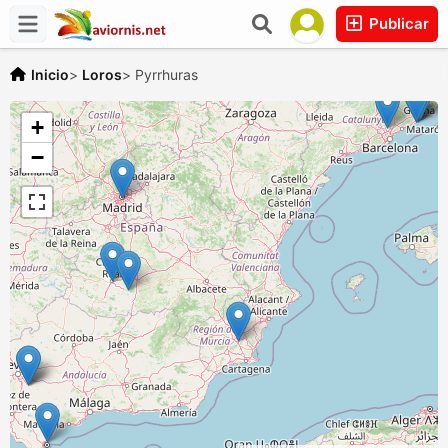
Publicar
Inicio
>
Loros
>
Pyrrhuras
+
−