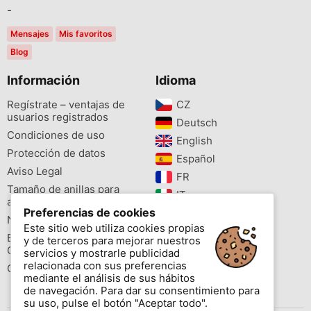
-
Mensajes
Mis favoritos
Blog
Información
Idioma
Regístrate – ventajas de
CZ‎
usuarios registrados
Deutsch‎
Condiciones de uso
English‎
Protección de datos
Español‎
Aviso Legal
FR‎
Tamaño de anillas para
IT‎
aves
Preferencias de cookies
NL‎
Newsletter
Este sitio web utiliza cookies propias
PL‎
Buscador de especies
y de terceros para mejorar nuestros
PT‎
Cites
servicios y mostrarle publicidad
relacionada con sus preferencias
Colores de las anillas
mediante el análisis de sus hábitos
de navegación. Para dar su consentimiento para
su uso, pulse el botón "Aceptar todo".