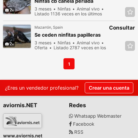
Ninfas cb canela perlada
3 meses
Ninfas
Animal vivo
2
Listado 1136 veces en los últimos
dias
Consultar
Mazarrón, Spain
Se ceden ninfitas papilleras
3 meses
Ninfas
Animal vivo
2
Oferta
Listado 2787 veces en los
últimos dias
1
¿Eres un vendedor profesional?
Crear una cuenta
aviornis.NET
Redes
Whatsapp Webmaster
Facebook
RSS
www.aviornis.net