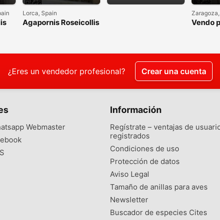
pain
Lorca, Spain
Zaragoza,
is
Agapornis Roseicollis
Vendo p
Papilleros
agaporn
¿Eres un vendedor profesional?
Crear una cuenta
es
Información
atsapp Webmaster
Regístrate – ventajas de usuari
registrados
ebook
Condiciones de uso
S
Protección de datos
Aviso Legal
Tamaño de anillas para aves
Newsletter
Buscador de especies Cites