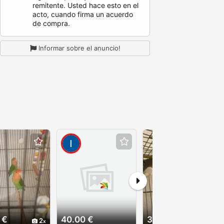
remitente. Usted hace esto en el
acto, cuando firma un acuerdo
de compra.
Informar sobre el anuncio!
 €
40.00 €
35.00 €
2
2