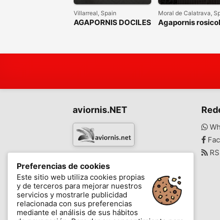
Villarreal, Spain
Moral de Calatrava, S
AGAPORNIS DOCILES
Agapornis rosicol
FISHER HEMBRAS
DESTETADAS Y
SEXADAS POR ADN
aviornis.NET
Red
Wh
Fac
RS
www.aviornis.net
Preferencias de cookies
-
Este sitio web utiliza cookies propias
y de terceros para mejorar nuestros
Mensajes
Mis favoritos
Blog
servicios y mostrarle publicidad
relacionada con sus preferencias
mediante el análisis de sus hábitos