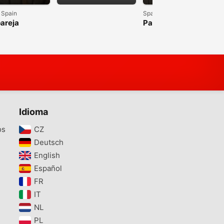
 Spain
Spain
areja
Pareja agaporni
is Rosecollis
Idioma
os
CZ‎
Deutsch‎
English‎
Español‎
FR‎
IT‎
NL‎
PL‎