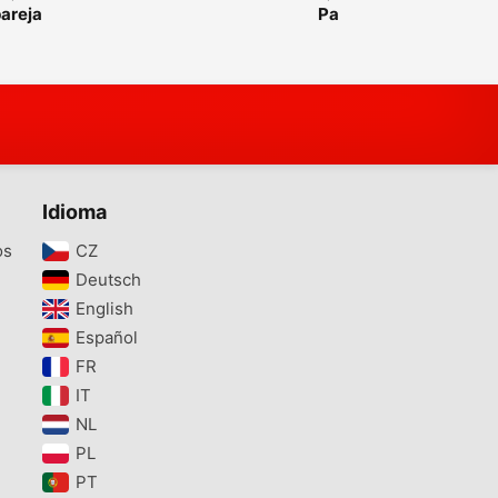
areja
Pareja agaporni
is Rosecollis
Idioma
os
CZ‎
Deutsch‎
English‎
Español‎
FR‎
IT‎
NL‎
PL‎
PT‎