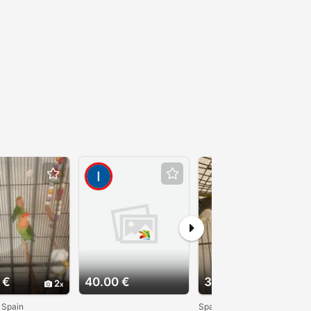
 €
40.00 €
35.00 €
2
2
 Spain
Spain