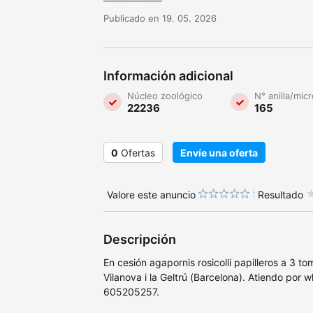
Publicado en 19. 05. 2026
Información adicional
Núcleo zoológico
N° anilla/mic
22236
165
0
Ofertas
Envíe una oferta
Valore este anuncio
Resultado
Descripción
En cesión agapornis rosicolli papilleros a 3 t
Vilanova i la Geltrú (Barcelona). Atiendo por 
605205257.