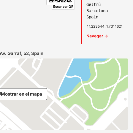
Geltrú
Escanear QR
Barcelona
Spain
41.223544, 1.7311621
Navegar →
Av. Garraf, 52, Spain
Mostrar en el mapa