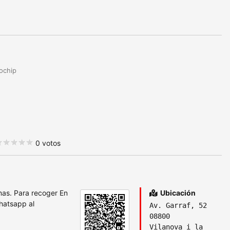
rochip
0 votos
omas. Para recoger En
Ubicación
whatsapp al
Av. Garraf, 52
08800
Vilanova i la