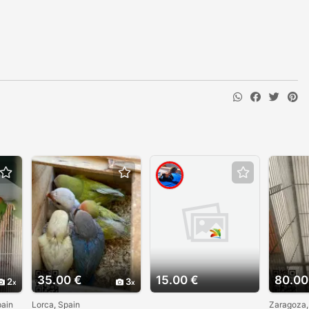
35.00 €
15.00 €
80.00
2
3
pain
Lorca, Spain
Zaragoza,