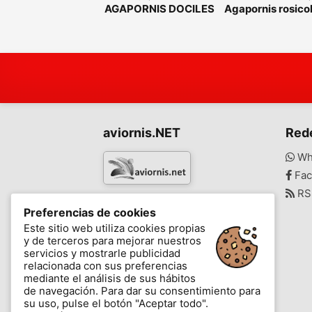
AGAPORNIS DOCILES
Agapornis rosicol
FISHER HEMBRAS
DESTETADAS Y
SEXADAS POR ADN
aviornis.NET
Red
Wh
Fac
RS
www.aviornis.net
Preferencias de cookies
-
Este sitio web utiliza cookies propias
y de terceros para mejorar nuestros
Mensajes
Mis favoritos
Blog
servicios y mostrarle publicidad
relacionada con sus preferencias
mediante el análisis de sus hábitos
de navegación. Para dar su consentimiento para
su uso, pulse el botón "Aceptar todo".