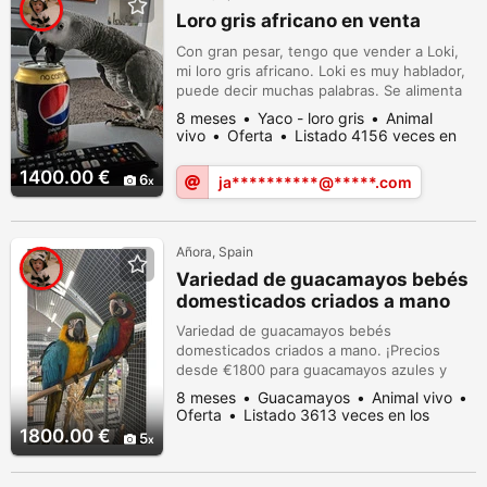
Loro gris africano en venta
Con gran pesar, tengo que vender a Loki,
mi loro gris africano. Loki es muy hablador,
puede decir muchas palabras. Se alimenta
bien, así que es fácil de entrenar y es
8 meses
Yaco - loro gris
Animal
amigable; le encanta pasar tiempo fuera de
vivo
Oferta
Listado 4156 veces en
su jaula. Con gran pesar, tengo que vender
los últimos dias
a Loki, mi loro gris africano. Loki es muy
1400.00 €
6
ja**********@*****.com
hablador, puede decir muchas palabras. Se
alimenta bien, así que...
Añora, Spain
Variedad de guacamayos bebés
domesticados criados a mano
Variedad de guacamayos bebés
domesticados criados a mano. ¡Precios
desde €1800 para guacamayos azules y
dorados! Guacamayos disponibles: Azul y
8 meses
Guacamayos
Animal vivo
Dorado, Ala Verde, Catalina, Escarlata,
Oferta
Listado 3613 veces en los
Arlequín, Azul y Dorado, Trébol y Jacintos.
últimos dias
1800.00 €
5