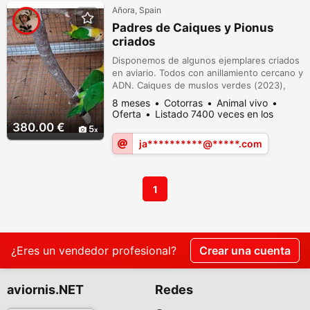
Añora, Spain
Padres de Caiques y Pionus
criados
Disponemos de algunos ejemplares criados
en aviario. Todos con anillamiento cercano y
ADN. Caiques de muslos verdes (2023),
macho y hembra, 650 £ cada uno. Caique
8 meses
Cotorras
Animal vivo
de muslos amarillos (2024), macho, 250 €
Oferta
Listado 7400 veces en los
cada uno. Hembras de pionus oscuro
últimos dias
380.00 €
5
(2025).
ja**********@*****.com
1
¿Eres un vendedor profesional?
Crear una cuenta
aviornis.NET
Redes