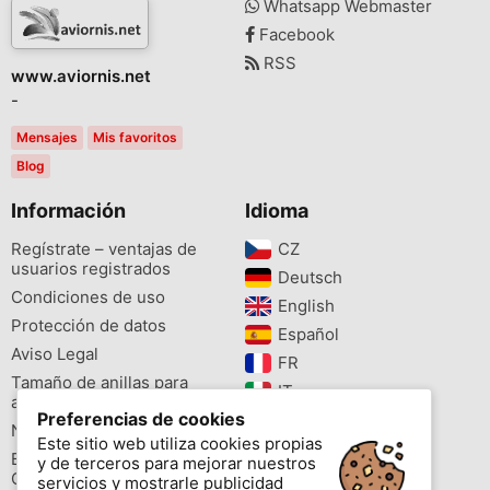
Whatsapp Webmaster
Facebook
RSS
www.aviornis.net
-
Mensajes
Mis favoritos
Blog
Información
Idioma
Regístrate – ventajas de
CZ‎
usuarios registrados
Deutsch‎
Condiciones de uso
English‎
Protección de datos
Español‎
Aviso Legal
FR‎
Tamaño de anillas para
IT‎
aves
Preferencias de cookies
NL‎
Newsletter
Este sitio web utiliza cookies propias
PL‎
Buscador de especies
y de terceros para mejorar nuestros
PT‎
Cites
servicios y mostrarle publicidad