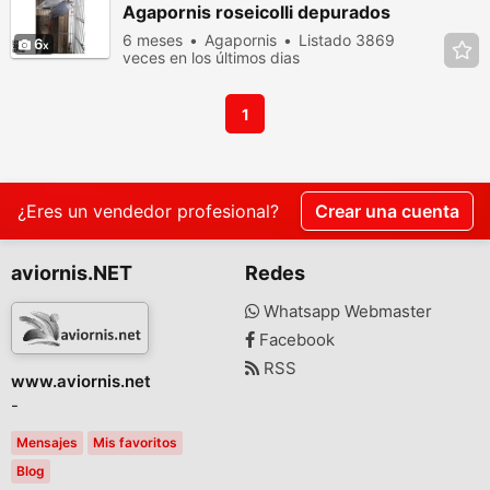
Agapornis roseicolli depurados
6 meses
Agapornis
Listado 3869
6
veces en los últimos dias
1
¿Eres un vendedor profesional?
Crear una cuenta
aviornis.NET
Redes
Whatsapp Webmaster
Facebook
RSS
www.aviornis.net
-
Mensajes
Mis favoritos
Blog