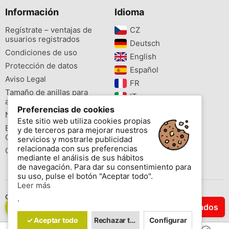
Información
Idioma
Regístrate – ventajas de
CZ‎
usuarios registrados
Deutsch‎
Condiciones de uso
English‎
Protección de datos
Español‎
Aviso Legal
FR‎
Tamaño de anillas para
IT‎
aves
Preferencias de cookies
NL‎
Newsletter
Este sitio web utiliza cookies propias
PL‎
Buscador de especies
y de terceros para mejorar nuestros
PT‎
Cites
servicios y mostrarle publicidad
relacionada con sus preferencias
Colores de las anillas
mediante el análisis de sus hábitos
de navegación. Para dar su consentimiento para
su uso, pulse el botón "Aceptar todo".
Leer más
Contáctenos
.
Filtrar Resultados
Copyright © 2026 www.aviornis.net Tablón de anuncios gratis.
✓ Aceptar todo
Rechazar todo
Configurar