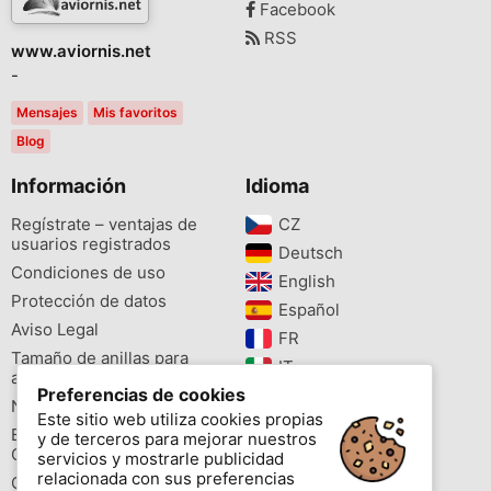
Facebook
RSS
www.aviornis.net
-
Mensajes
Mis favoritos
Blog
Información
Idioma
Regístrate – ventajas de
CZ‎
usuarios registrados
Deutsch‎
Condiciones de uso
English‎
Protección de datos
Español‎
Aviso Legal
FR‎
Tamaño de anillas para
IT‎
aves
Preferencias de cookies
NL‎
Newsletter
Este sitio web utiliza cookies propias
PL‎
Buscador de especies
y de terceros para mejorar nuestros
PT‎
Cites
servicios y mostrarle publicidad
relacionada con sus preferencias
Colores de las anillas