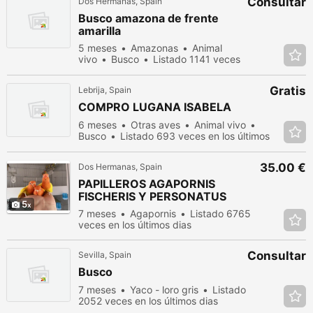
Consultar
Dos Hermanas, Spain
Busco amazona de frente
amarilla
5 meses
Amazonas
Animal
vivo
Busco
Listado 1141 veces
en los últimos dias
Gratis
Lebrija, Spain
COMPRO LUGANA ISABELA
6 meses
Otras aves
Animal vivo
Busco
Listado 693 veces en los últimos
dias
35.00 €
Dos Hermanas, Spain
PAPILLEROS AGAPORNIS
FISCHERIS Y PERSONATUS
5
7 meses
Agapornis
Listado 6765
veces en los últimos dias
Consultar
Sevilla, Spain
Busco
7 meses
Yaco - loro gris
Listado
2052 veces en los últimos dias