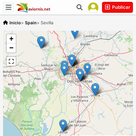
Publicar
Inicio
>
Spain
>
Sevilla
+
−