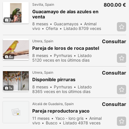
800.00 €
Sevilla, Spain
Guacamayo de alas azules en
venta
3
8 meses
Guacamayos
Animal
vivo
Oferta
Listado 8709 veces
en los últimos dias
Consultar
Utrera, Spain
Pareja de loros de roca pastel
8 meses
Pyrrhuras
Listado
6
5120 veces en los últimos dias
Consultar
Utrera, Spain
Disponible pirruras
8 meses
Pyrrhuras
Listado
1
8365 veces en los últimos dias
Consultar
Alcalá de Guadaira, Spain
Pareja reproductora yaco
11 meses
Yaco - loro gris
Animal
vivo
Busco
Listado 4978 veces
en los últimos dias