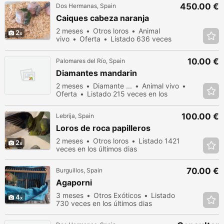
450.00 €
Dos Hermanas, Spain
Caiques cabeza naranja
2 meses
Otros loros
Animal
2
vivo
Oferta
Listado 636 veces
en los últimos dias
10.00 €
Palomares del Río, Spain
Diamantes mandarin
2 meses
Diamante ...
Animal vivo
Oferta
Listado 215 veces en los
últimos dias
100.00 €
Lebrija, Spain
Loros de roca papilleros
2 meses
Otros loros
Listado 1421
2
veces en los últimos dias
70.00 €
Burguillos, Spain
Agaporni
3 meses
Otros Exóticos
Listado
4
730 veces en los últimos dias