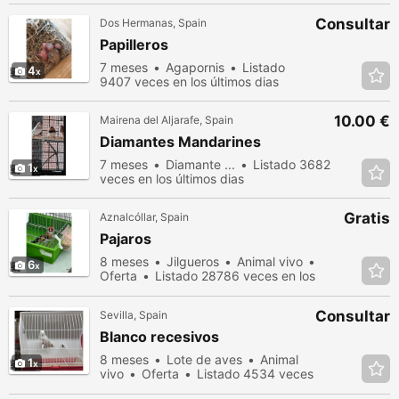
Consultar
Dos Hermanas, Spain
Papilleros
7 meses
Agapornis
Listado
4
9407 veces en los últimos dias
10.00 €
Mairena del Aljarafe, Spain
Diamantes Mandarines
7 meses
Diamante ...
Listado 3682
1
veces en los últimos dias
Gratis
Aznalcóllar, Spain
Pajaros
8 meses
Jilgueros
Animal vivo
6
Oferta
Listado 28786 veces en los
últimos dias
Consultar
Sevilla, Spain
Blanco recesivos
8 meses
Lote de aves
Animal
1
vivo
Oferta
Listado 4534 veces
en los últimos dias