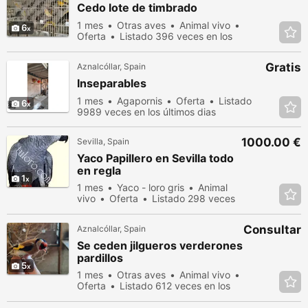
Cedo lote de timbrado
1 mes
Otras aves
Animal vivo
6
Oferta
Listado 396 veces en los
últimos dias
Gratis
Aznalcóllar, Spain
Inseparables
1 mes
Agapornis
Oferta
Listado
6
9989 veces en los últimos dias
1000.00 €
Sevilla, Spain
Yaco Papillero en Sevilla todo
en regla
1
1 mes
Yaco - loro gris
Animal
vivo
Oferta
Listado 298 veces
en los últimos dias
Consultar
Aznalcóllar, Spain
Se ceden jilgueros verderones
pardillos
5
1 mes
Otras aves
Animal vivo
Oferta
Listado 612 veces en los
últimos dias