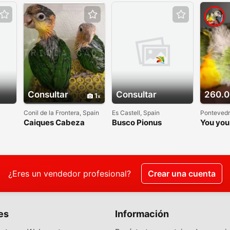
Consultar
Consultar
260.0
1
Conil de la Frontera, Spain
Es Castell, Spain
Pontevedr
Caiques Cabeza
Busco Pionus
You you 
Naranja
papillero
¿Eres un vendedor profesional?
Crear una cuenta
es
Información