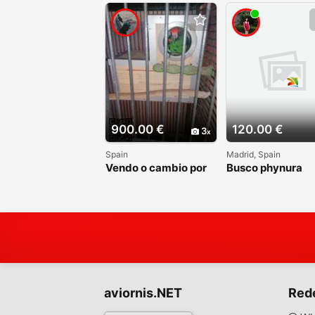
900.00 €
120.00 €
3
Spain
Madrid, Spain
Vendo o cambio por
Busco phynura
cacatúa galah o
papilleras macho
algún otro loro que
me interés
aviornis.NET
Red