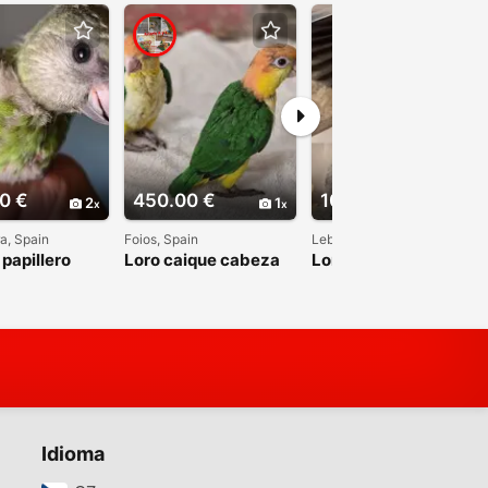
0 €
450.00 €
100.00 €
2
1
2
a, Spain
Foios, Spain
Lebrija, Spain
papillero
Loro caique cabeza
Loros de roca
naranja papilleros
papilleros
Idioma