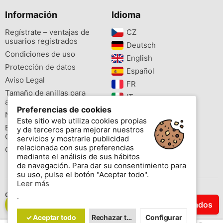
Información
Idioma
Regístrate – ventajas de
CZ‎
usuarios registrados
Deutsch‎
Condiciones de uso
English‎
Protección de datos
Español‎
Aviso Legal
FR‎
Tamaño de anillas para
IT‎
aves
Preferencias de cookies
NL‎
Newsletter
Este sitio web utiliza cookies propias
PL‎
Buscador de especies
y de terceros para mejorar nuestros
PT‎
Cites
servicios y mostrarle publicidad
relacionada con sus preferencias
Colores de las anillas
mediante el análisis de sus hábitos
de navegación. Para dar su consentimiento para
su uso, pulse el botón "Aceptar todo".
Leer más
Contáctenos
.
Filtrar Resultados
Copyright © 2026 www.aviornis.net Tablón de anuncios gratis.
✓ Aceptar todo
Rechazar todo
Configurar