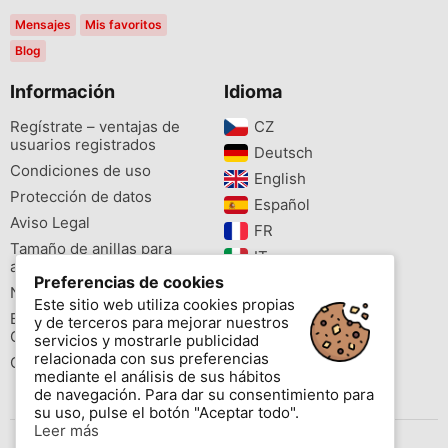
Mensajes
Mis favoritos
Blog
Información
Idioma
Regístrate – ventajas de
CZ‎
usuarios registrados
Deutsch‎
Condiciones de uso
English‎
Protección de datos
Español‎
Aviso Legal
FR‎
Tamaño de anillas para
IT‎
aves
Preferencias de cookies
NL‎
Newsletter
Este sitio web utiliza cookies propias
PL‎
Buscador de especies
y de terceros para mejorar nuestros
PT‎
Cites
servicios y mostrarle publicidad
relacionada con sus preferencias
Colores de las anillas
mediante el análisis de sus hábitos
de navegación. Para dar su consentimiento para
su uso, pulse el botón "Aceptar todo".
Leer más