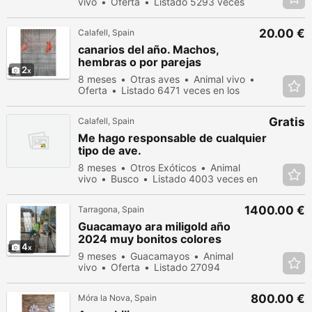
vivo
Oferta
Listado 5293 veces
en los últimos dias
20.00 €
Calafell, Spain
canarios del año. Machos,
hembras o por parejas
2
8 meses
Otras aves
Animal vivo
Oferta
Listado 6471 veces en los
últimos dias
Gratis
Calafell, Spain
Me hago responsable de cualquier
tipo de ave.
8 meses
Otros Exóticos
Animal
vivo
Busco
Listado 4003 veces en
los últimos dias
1400.00 €
Tarragona, Spain
Guacamayo ara miligold año
2024 muy bonitos colores
4
9 meses
Guacamayos
Animal
vivo
Oferta
Listado 27094
veces en los últimos dias
800.00 €
Móra la Nova, Spain