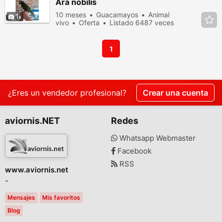
Ara nobilis
10 meses
Guacamayos
Animal
1
vivo
Oferta
Listado 6487 veces
en los últimos dias
1
¿Eres un vendedor profesional?
Crear una cuenta
aviornis.NET
Redes
Whatsapp Webmaster
Facebook
RSS
www.aviornis.net
-
Mensajes
Mis favoritos
Blog