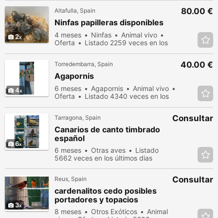
80.00 €
Altafulla, Spain
Ninfas papilleras disponibles
4 meses
Ninfas
Animal vivo
2
Oferta
Listado 2259 veces en los
últimos dias
40.00 €
Torredembarra, Spain
Agapornis
6 meses
Agapornis
Animal vivo
4
Oferta
Listado 4340 veces en los
últimos dias
Consultar
Tarragona, Spain
Canarios de canto timbrado
español
6
6 meses
Otras aves
Listado
5662 veces en los últimos dias
Consultar
Reus, Spain
cardenalitos cedo posibles
portadores y topacios
3
8 meses
Otros Exóticos
Animal