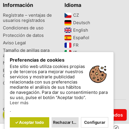
Información
Idioma
Regístrate – ventajas de
CZ‎
usuarios registrados
Deutsch‎
Condiciones de uso
English‎
Protección de datos
Español‎
Aviso Legal
FR‎
Tamaño de anillas para
IT‎
aves
Preferencias de cookies
NL‎
Newsletter
Este sitio web utiliza cookies propias
PL‎
Buscador de especies
y de terceros para mejorar nuestros
PT‎
Cites
servicios y mostrarle publicidad
relacionada con sus preferencias
Colores de las anillas
mediante el análisis de sus hábitos
de navegación. Para dar su consentimiento para
su uso, pulse el botón "Aceptar todo".
Leer más
Contáctenos
.
Filtrar Resultados
Copyright © 2026 www.aviornis.net Tablón de anuncios gratis.
✓ Aceptar todo
Rechazar todo
Configurar