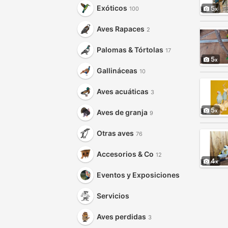
Exóticos
5
100
Aves Rapaces
2
Palomas & Tórtolas
17
5
Gallináceas
10
Aves acuáticas
3
5
Aves de granja
9
Otras aves
76
Accesorios & Co
12
4
Eventos y Exposiciones
Servicios
Aves perdidas
3