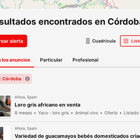
esultados encontrados en Córdob
ear alerta
Cuadrícula
List
 los anuncios
Particular
Profesional
: Córdoba
Añora, Spain
Loro gris africano en venta
8 meses
Yaco - loro gris
Animal vivo
Oferta
Listado
Añora, Spain
Variedad de guacamayos bebés domesticados cria