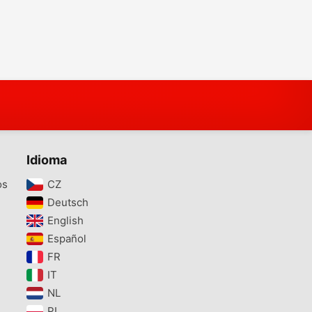
Idioma
os
CZ‎
Deutsch‎
English‎
Español‎
FR‎
IT‎
NL‎
PL‎