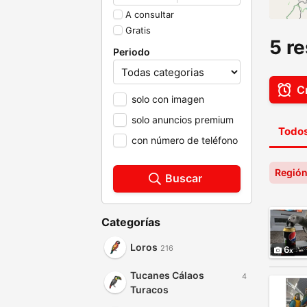
A consultar
Gratis
5 r
Periodo
Cr
solo con imagen
solo anuncios premium
Todos
con número de teléfono
Región
Buscar
Categorías
Loros
216
6
Tucanes Cálaos
4
Turacos