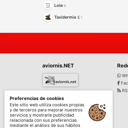
Lote
6
Taxidermia :(
1
aviornis.NET
Red
Wh
Fac
RS
www.aviornis.net
Preferencias de cookies
-
Este sitio web utiliza cookies propias
y de terceros para mejorar nuestros
Mensajes
Mis favoritos
Blog
servicios y mostrarle publicidad
relacionada con sus preferencias
mediante el análisis de sus hábitos