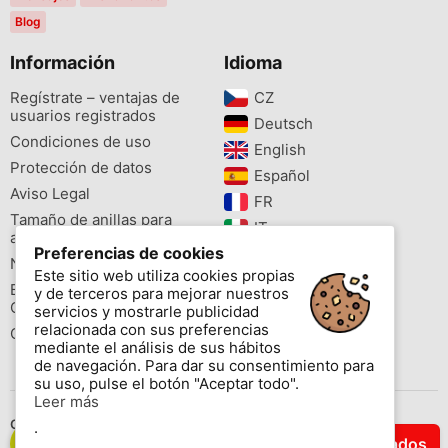
Blog
Información
Idioma
Regístrate – ventajas de
CZ‎
usuarios registrados
Deutsch‎
Condiciones de uso
English‎
Protección de datos
Español‎
Aviso Legal
FR‎
Tamaño de anillas para
IT‎
aves
Preferencias de cookies
NL‎
Newsletter
Este sitio web utiliza cookies propias
PL‎
Buscador de especies
y de terceros para mejorar nuestros
PT‎
Cites
servicios y mostrarle publicidad
relacionada con sus preferencias
Colores de las anillas
mediante el análisis de sus hábitos
de navegación. Para dar su consentimiento para
su uso, pulse el botón "Aceptar todo".
Leer más
Contáctenos
.
Filtrar Resultados
Copyright © 2026 www.aviornis.net Tablón de anuncios gratis.