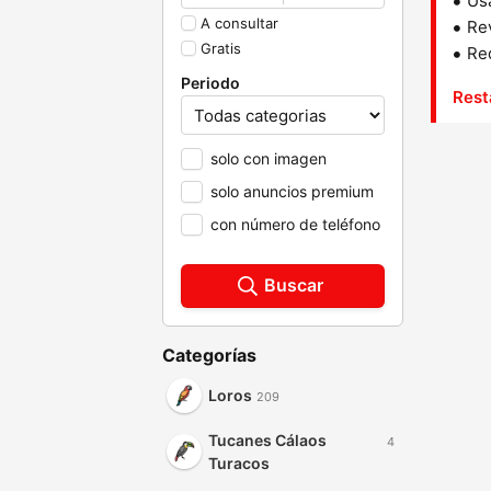
Us
A consultar
Rev
Gratis
Red
Periodo
Rest
solo con imagen
solo anuncios premium
con número de teléfono
Buscar
Categorías
Loros
209
Tucanes Cálaos
4
Turacos