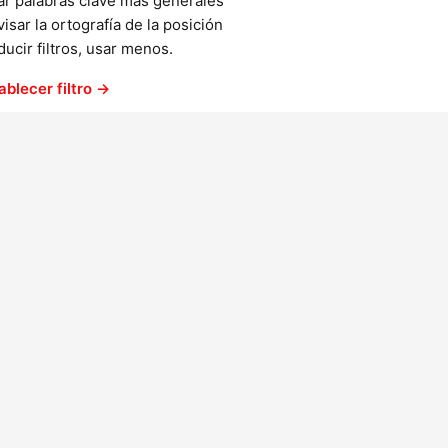
ar palabras clave más generales
isar la ortografía de la posición
ucir filtros, usar menos.
ablecer filtro →