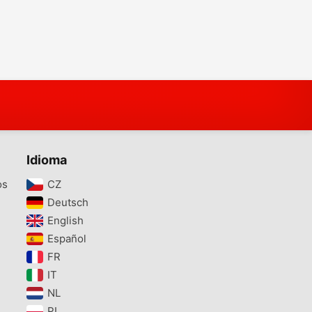
Idioma
os
CZ‎
Deutsch‎
English‎
Español‎
FR‎
IT‎
NL‎
PL‎