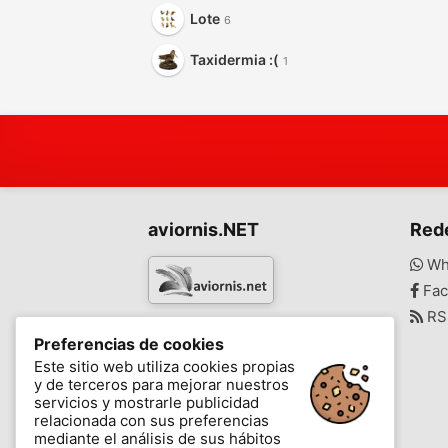
Lote
6
Taxidermia :(
1
aviornis.NET
Red
Wh
Fac
RS
www.aviornis.net
Preferencias de cookies
-
Este sitio web utiliza cookies propias
y de terceros para mejorar nuestros
Mensajes
Mis favoritos
Blog
servicios y mostrarle publicidad
relacionada con sus preferencias
mediante el análisis de sus hábitos