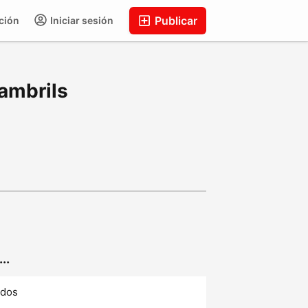
Publicar
ción
Iniciar sesión
ambrils
..
ados