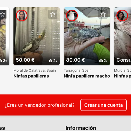
50.00 €
80.00 €
Consu
3
2
2
Moral de Calatrava, Spain
Tarragona, Spain
Murcia, S
Ninfas papilleras
Ninfa papillera macho
Ninfas p
¿Eres un vendedor profesional?
Crear una cuenta
es
Información