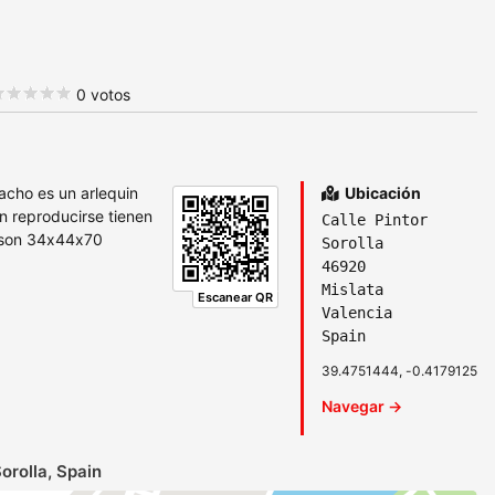
0 votos
cho es un arlequin
Ubicación
n reproducirse tienen
Calle Pintor
s son 34x44x70
Sorolla
46920
Mislata
Escanear QR
Valencia
Spain
39.4751444, -0.4179125
Navegar →
orolla, Spain