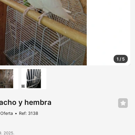
1
/
5
macho y hembra
Oferta
Ref: 3138
9. 2025.