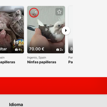
ltar
70.00 €
80.00 €
4
2
pain
Ingenio, Spain
Pamplona, Spain
apilleras
Ninfas papilleras
Pareja reproductora
de ninfas
Idioma