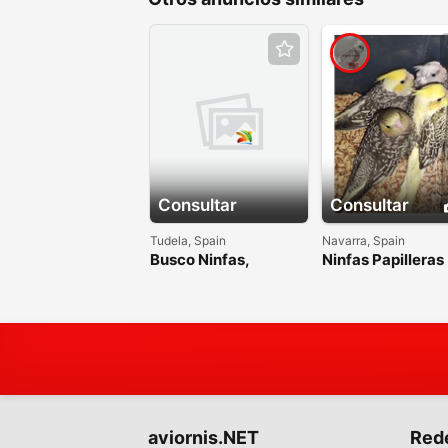
Consultar
Consultar
Tudela, Spain
Navarra, Spain
Busco Ninfas,
Ninfas Papilleras
periquitos y
diamantes mandarin
aviornis.NET
Red