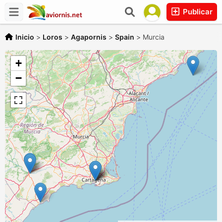
Publicar
Inicio
>
Loros
>
Agapornis
>
Spain
>
Murcia
+
−