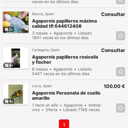
veces en los últimos dias
Consultar
Murcia, Spain
Agapornis papilleros máxima
calidad tfl 644612408
2
3 meses
Agapornis
Listado
1841 veces en los últimos dias
Consultar
Cartagena, Spain
Agapornis papilleros rosicolis
y fischer
4
8 meses
Agapornis
Listado
5447 veces en los últimos dias
100.00 €
Lorca, Spain
Agapornis Personata de cuello
amarillo
4
1 hace un año
Agapornis
Animal
vivo
Oferta
Listado 7188 veces
en los últimos dias
1