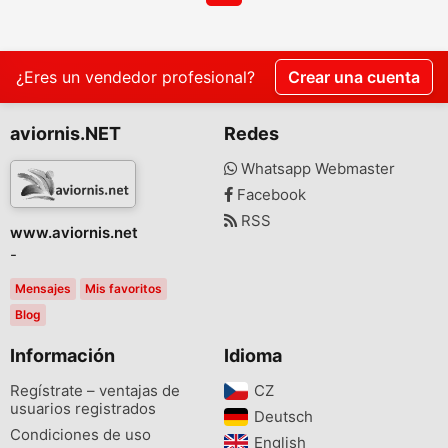
¿Eres un vendedor profesional?
Crear una cuenta
aviornis.NET
Redes
Whatsapp Webmaster
Facebook
RSS
www.aviornis.net
-
Mensajes
Mis favoritos
Blog
Información
Idioma
Regístrate – ventajas de
CZ‎
usuarios registrados
Deutsch‎
Condiciones de uso
English‎