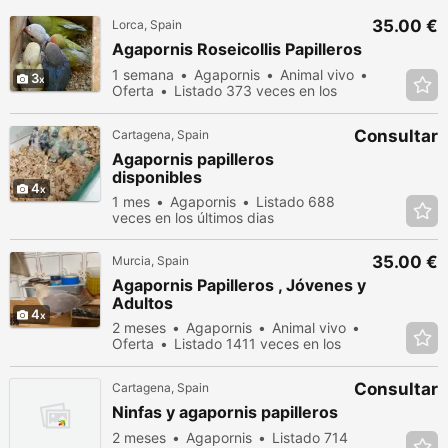
35.00 €
Lorca, Spain
Agapornis Roseicollis Papilleros
1 semana
Agapornis
Animal vivo
3
Oferta
Listado 373 veces en los
últimos dias
Consultar
Cartagena, Spain
Agapornis papilleros
disponibles
4
1 mes
Agapornis
Listado 688
veces en los últimos dias
35.00 €
Murcia, Spain
Agapornis Papilleros , Jóvenes y
Adultos
4
2 meses
Agapornis
Animal vivo
Oferta
Listado 1411 veces en los
últimos dias
Consultar
Cartagena, Spain
Ninfas y agapornis papilleros
2 meses
Agapornis
Listado 714