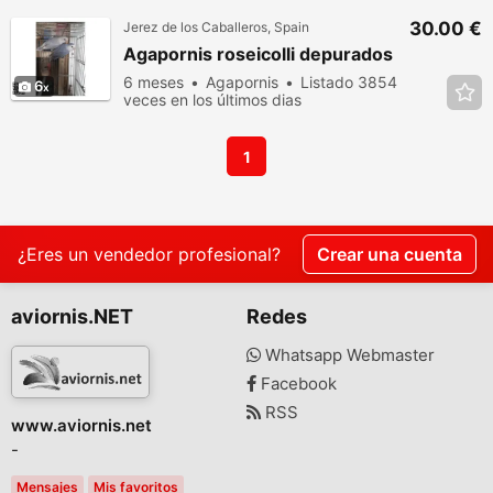
30.00 €
Jerez de los Caballeros, Spain
Agapornis roseicolli depurados
6 meses
Agapornis
Listado 3854
6
veces en los últimos dias
1
¿Eres un vendedor profesional?
Crear una cuenta
aviornis.NET
Redes
Whatsapp Webmaster
Facebook
RSS
www.aviornis.net
-
Mensajes
Mis favoritos