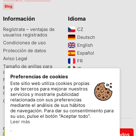
Blog
Información
Idioma
Regístrate – ventajas de
CZ‎
usuarios registrados
Deutsch‎
Condiciones de uso
English‎
Protección de datos
Español‎
Aviso Legal
FR‎
Tamaño de anillas para
IT‎
aves
Preferencias de cookies
NL‎
Newsletter
Este sitio web utiliza cookies propias
PL‎
Buscador de especies
y de terceros para mejorar nuestros
PT‎
Cites
servicios y mostrarle publicidad
relacionada con sus preferencias
Colores de las anillas
mediante el análisis de sus hábitos
de navegación. Para dar su consentimiento para
su uso, pulse el botón "Aceptar todo".
Leer más
Contáctenos
.
Filtrar Resultados
Copyright © 2026 www.aviornis.net Tablón de anuncios gratis.