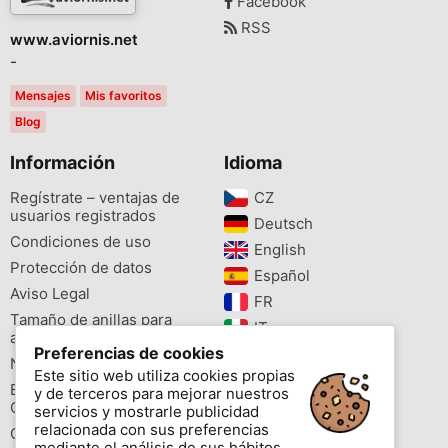
Facebook
RSS
www.aviornis.net
-
Mensajes
Mis favoritos
Blog
Información
Idioma
Regístrate – ventajas de
CZ‎
usuarios registrados
Deutsch‎
Condiciones de uso
English‎
Protección de datos
Español‎
Aviso Legal
FR‎
Tamaño de anillas para
IT‎
aves
Preferencias de cookies
NL‎
Newsletter
Este sitio web utiliza cookies propias
PL‎
Buscador de especies
y de terceros para mejorar nuestros
PT‎
Cites
servicios y mostrarle publicidad
relacionada con sus preferencias
Colores de las anillas
mediante el análisis de sus hábitos