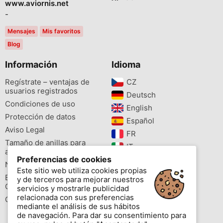
www.aviornis.net
-
Mensajes
Mis favoritos
Blog
Información
Idioma
Regístrate – ventajas de
CZ‎
usuarios registrados
Deutsch‎
Condiciones de uso
English‎
Protección de datos
Español‎
Aviso Legal
FR‎
Tamaño de anillas para
IT‎
aves
Preferencias de cookies
NL‎
Newsletter
Este sitio web utiliza cookies propias
PL‎
Buscador de especies
y de terceros para mejorar nuestros
PT‎
Cites
servicios y mostrarle publicidad
relacionada con sus preferencias
Colores de las anillas
mediante el análisis de sus hábitos
de navegación. Para dar su consentimiento para