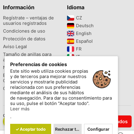
Información
Idioma
Regístrate – ventajas de
CZ‎
usuarios registrados
Deutsch‎
Condiciones de uso
English‎
Protección de datos
Español‎
Aviso Legal
FR‎
Tamaño de anillas para
IT‎
aves
Preferencias de cookies
NL‎
Newsletter
Este sitio web utiliza cookies propias
PL‎
Buscador de especies
y de terceros para mejorar nuestros
PT‎
Cites
servicios y mostrarle publicidad
relacionada con sus preferencias
Colores de las anillas
mediante el análisis de sus hábitos
de navegación. Para dar su consentimiento para
su uso, pulse el botón "Aceptar todo".
Leer más
Contáctenos
.
Filtrar Resultados
Copyright © 2026 www.aviornis.net Tablón de anuncios gratis.
✓ Aceptar todo
Rechazar todo
Configurar