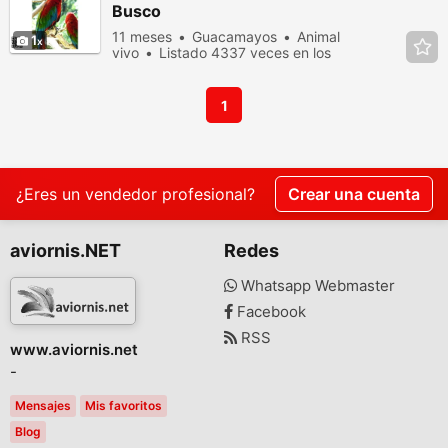
Busco
11 meses
Guacamayos
Animal
1
vivo
Listado 4337 veces en los
últimos dias
1
¿Eres un vendedor profesional?
Crear una cuenta
aviornis.NET
Redes
Whatsapp Webmaster
Facebook
RSS
www.aviornis.net
-
Mensajes
Mis favoritos
Blog