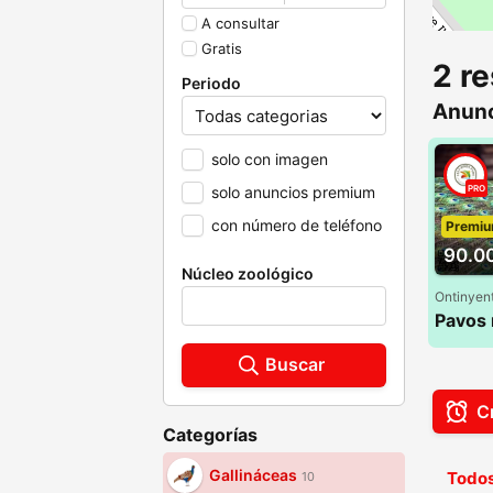
A consultar
Gratis
2 r
Periodo
Anunc
solo con imagen
solo anuncios premium
PRO
con número de teléfono
Premi
90.0
Núcleo zoológico
Ontinyent
Buscar
Cr
Categorías
Gallináceas
Todos
10