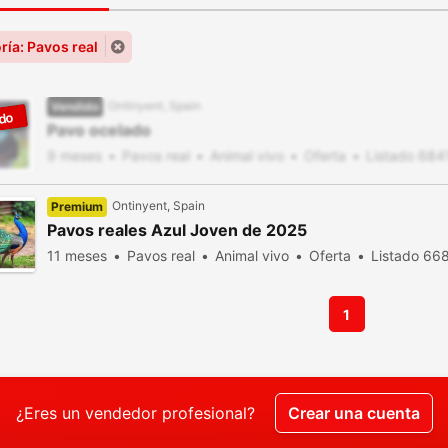
ría: Pavos real
Ontinyent, Spain
Vendido
Pavo ocelado
9 meses
Pavos real
Animal vivo
Oferta
Listado 6841
Ontinyent, Spain
Premium
Pavos reales Azul Joven de 2025
11 meses
Pavos real
Animal vivo
Oferta
Listado 668
1
¿Eres un vendedor profesional?
Crear una cuenta