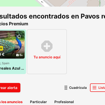
esultados encontrados en Pavos r
ios Premium
um
0 €
6
Tu anuncio aquí
, Spain
Pavos reales Azul Joven de 2025
ear alerta
Cuadrícula
List
 los anuncios
Particular
Profesional