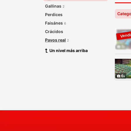
Gallinas
2
Catego
Perdices
Faisánes
6
Crácidos
Pavos real
2
3
Un nivel más arriba
6