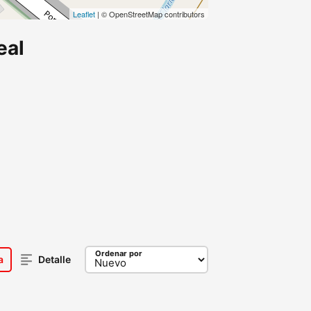
Leaflet
| © OpenStreetMap contributors
eal
Ordenar por
a
Detalle