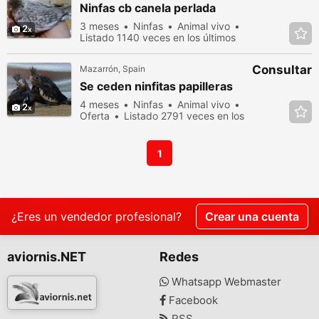
Ninfas cb canela perlada
3 meses
Ninfas
Animal vivo
2
Listado 1140 veces en los últimos
dias
Consultar
Mazarrón, Spain
Se ceden ninfitas papilleras
4 meses
Ninfas
Animal vivo
2
Oferta
Listado 2791 veces en los
últimos dias
1
¿Eres un vendedor profesional?
Crear una cuenta
aviornis.NET
Redes
Whatsapp Webmaster
Facebook
RSS