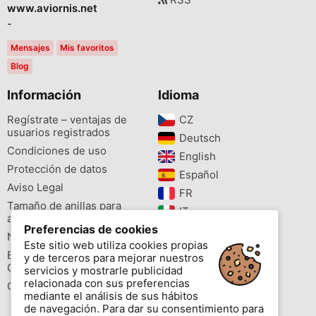
www.aviornis.net
-
Mensajes
Mis favoritos
Blog
Información
Idioma
Regístrate – ventajas de
CZ‎
usuarios registrados
Deutsch‎
Condiciones de uso
English‎
Protección de datos
Español‎
Aviso Legal
FR‎
Tamaño de anillas para
IT‎
aves
Preferencias de cookies
NL‎
Newsletter
Este sitio web utiliza cookies propias
PL‎
Buscador de especies
y de terceros para mejorar nuestros
PT‎
Cites
servicios y mostrarle publicidad
relacionada con sus preferencias
Colores de las anillas
mediante el análisis de sus hábitos
de navegación. Para dar su consentimiento para