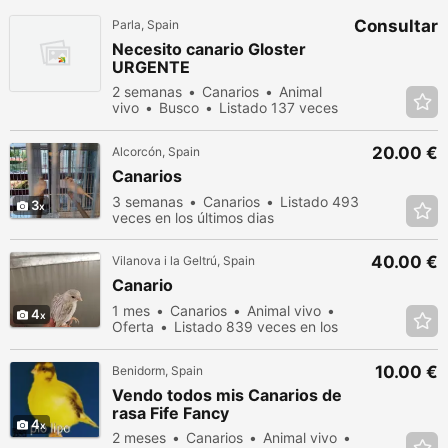
Consultar
Parla, Spain
Necesito canario Gloster
URGENTE
2 semanas
Canarios
Animal
vivo
Busco
Listado 137 veces
en los últimos dias
20.00 €
Alcorcón, Spain
Canarios
3 semanas
Canarios
Listado 493
3
veces en los últimos dias
40.00 €
Vilanova i la Geltrú, Spain
Canario
1 mes
Canarios
Animal vivo
4
Oferta
Listado 839 veces en los
últimos dias
10.00 €
Benidorm, Spain
Vendo todos mis Canarios de
rasa Fife Fancy
4
2 meses
Canarios
Animal vivo