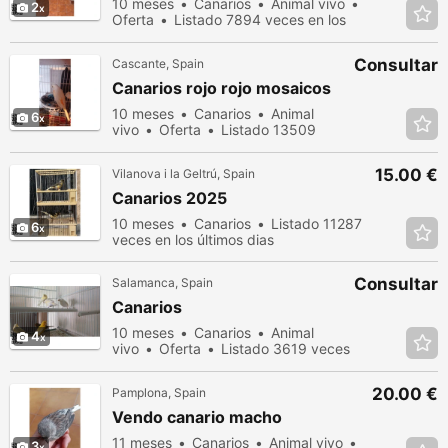
10 meses
Canarios
Animal vivo
2
Oferta
Listado 7894 veces en los
últimos dias
Consultar
Cascante, Spain
Canarios rojo rojo mosaicos
10 meses
Canarios
Animal
6
vivo
Oferta
Listado 13509
veces en los últimos dias
15.00 €
Vilanova i la Geltrú, Spain
Canarios 2025
10 meses
Canarios
Listado 11287
6
veces en los últimos dias
Consultar
Salamanca, Spain
Canarios
10 meses
Canarios
Animal
4
vivo
Oferta
Listado 3619 veces
en los últimos dias
20.00 €
Pamplona, Spain
Vendo canario macho
11 meses
Canarios
Animal vivo
3