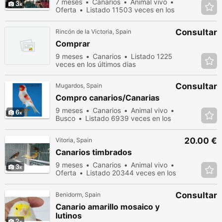
7 meses
Canarios
Animal vivo
3
Oferta
Listado 11503 veces en los
últimos dias
Consultar
Rincón de la Victoria, Spain
Comprar
9 meses
Canarios
Listado 1225
veces en los últimos dias
Consultar
Mugardos, Spain
Compro canarios/Canarias
9 meses
Canarios
Animal vivo
6
Busco
Listado 6939 veces en los
últimos dias
20.00 €
Vitoria, Spain
Canarios timbrados
9 meses
Canarios
Animal vivo
3
Oferta
Listado 20344 veces en los
últimos dias
Consultar
Benidorm, Spain
Canario amarillo mosaico y
lutinos
2