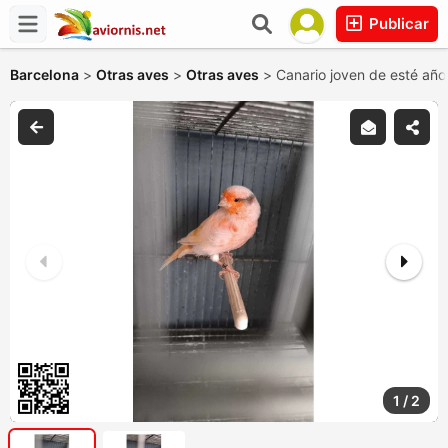
Publicar
Barcelona
>
Otras aves
>
Otras aves
>
Canario joven de esté año
1
/
2