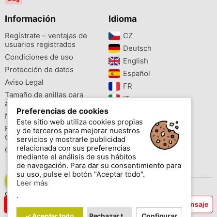
Información
Idioma
Regístrate – ventajas de
CZ‎
usuarios registrados
Deutsch‎
Condiciones de uso
English‎
Protección de datos
Español‎
Aviso Legal
FR‎
Tamaño de anillas para
IT‎
aves
Preferencias de cookies
NL‎
Newsletter
Este sitio web utiliza cookies propias
PL‎
Buscador de especies
y de terceros para mejorar nuestros
PT‎
Cites
servicios y mostrarle publicidad
relacionada con sus preferencias
Colores de las anillas
mediante el análisis de sus hábitos
de navegación. Para dar su consentimiento para
su uso, pulse el botón "Aceptar todo".
Leer más
Contáctenos
.
Copyright © 2026 www.aviornis.net Tablón de anuncios gratis.
61527xxxx
Enviar mensaje
✓ Aceptar todo
Rechazar todo
Configurar