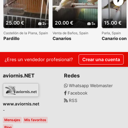
25.00 €
20.00 €
15.00 €
2
5
Castellón de la Plana, Spain
Venta de Baños, Spain
Parla, Spain
Pardillo
Canarios
Canario con 
¿Eres un vendedor profesional?
Crear una cuenta
aviornis.NET
Redes
Whatsapp Webmaster
Facebook
RSS
www.aviornis.net
-
Mensajes
Mis favoritos
Blog