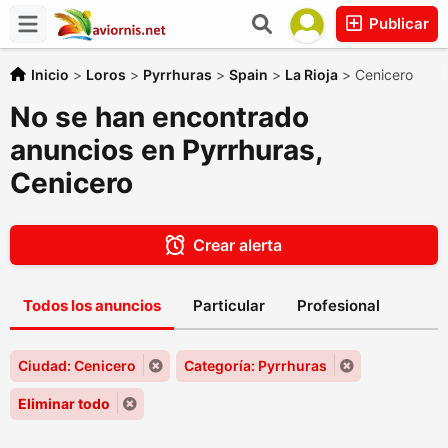
Publicar
Inicio
>
Loros
>
Pyrrhuras
>
Spain
>
La Rioja
>
Cenicero
No se han encontrado
anuncios en Pyrrhuras,
Cenicero
Crear alerta
Todos los anuncios
Particular
Profesional
Ciudad: Cenicero
Categoría: Pyrrhuras
Eliminar todo