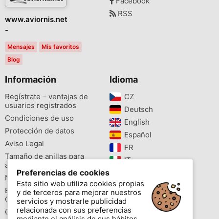
Facebook
RSS
www.aviornis.net
-
Mensajes
Mis favoritos
Blog
Información
Idioma
Regístrate – ventajas de
CZ‎
usuarios registrados
Deutsch‎
Condiciones de uso
English‎
Protección de datos
Español‎
Aviso Legal
FR‎
Tamaño de anillas para
IT‎
aves
Preferencias de cookies
NL‎
Newsletter
Este sitio web utiliza cookies propias
PL‎
Buscador de especies
y de terceros para mejorar nuestros
PT‎
Cites
servicios y mostrarle publicidad
relacionada con sus preferencias
Colores de las anillas
mediante el análisis de sus hábitos