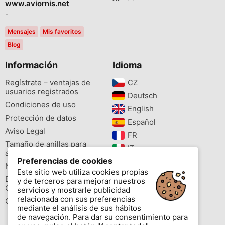
www.aviornis.net
-
Mensajes
Mis favoritos
Blog
Información
Idioma
Regístrate – ventajas de
CZ‎
usuarios registrados
Deutsch‎
Condiciones de uso
English‎
Protección de datos
Español‎
Aviso Legal
FR‎
Tamaño de anillas para
IT‎
aves
Preferencias de cookies
NL‎
Newsletter
Este sitio web utiliza cookies propias
PL‎
Buscador de especies
y de terceros para mejorar nuestros
PT‎
Cites
servicios y mostrarle publicidad
relacionada con sus preferencias
Colores de las anillas
mediante el análisis de sus hábitos
de navegación. Para dar su consentimiento para