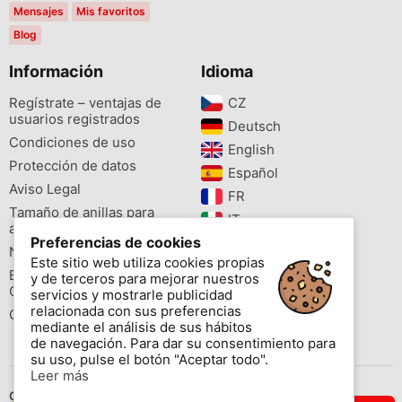
Mensajes
Mis favoritos
Blog
Información
Idioma
Regístrate – ventajas de
CZ‎
usuarios registrados
Deutsch‎
Condiciones de uso
English‎
Protección de datos
Español‎
Aviso Legal
FR‎
Tamaño de anillas para
IT‎
aves
Preferencias de cookies
NL‎
Newsletter
Este sitio web utiliza cookies propias
PL‎
Buscador de especies
y de terceros para mejorar nuestros
PT‎
Cites
servicios y mostrarle publicidad
relacionada con sus preferencias
Colores de las anillas
mediante el análisis de sus hábitos
de navegación. Para dar su consentimiento para
su uso, pulse el botón "Aceptar todo".
Leer más
Contáctenos
.