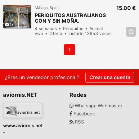
15.00 €
Málaga, Spain
PERIQUITOS AUSTRALIANOS
CON Y SIN MOÑA.
1
4 semanas
Periquitos
Animal
vivo
Oferta
Listado 13653 veces
en los últimos dias
1
¿Eres un vendedor profesional?
Crear una cuenta
aviornis.NET
Redes
Whatsapp Webmaster
Facebook
RSS
www.aviornis.net
-