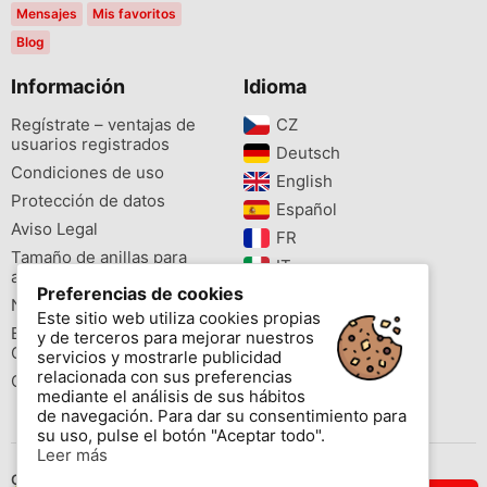
Mensajes
Mis favoritos
Blog
Información
Idioma
Regístrate – ventajas de
CZ‎
usuarios registrados
Deutsch‎
Condiciones de uso
English‎
Protección de datos
Español‎
Aviso Legal
FR‎
Tamaño de anillas para
IT‎
aves
Preferencias de cookies
NL‎
Newsletter
Este sitio web utiliza cookies propias
PL‎
Buscador de especies
y de terceros para mejorar nuestros
PT‎
Cites
servicios y mostrarle publicidad
relacionada con sus preferencias
Colores de las anillas
mediante el análisis de sus hábitos
de navegación. Para dar su consentimiento para
su uso, pulse el botón "Aceptar todo".
Leer más
Contáctenos
.