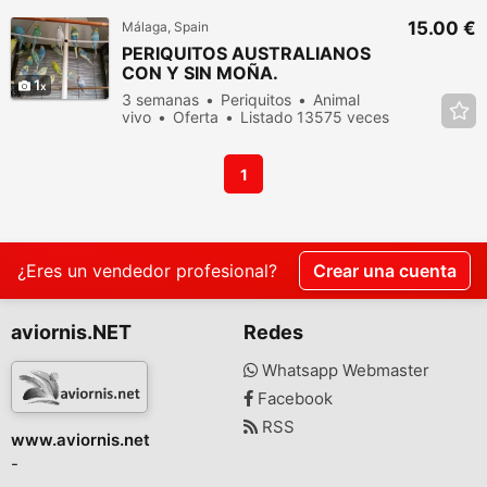
15.00 €
Málaga, Spain
PERIQUITOS AUSTRALIANOS
CON Y SIN MOÑA.
1
3 semanas
Periquitos
Animal
vivo
Oferta
Listado 13575 veces
en los últimos dias
1
¿Eres un vendedor profesional?
Crear una cuenta
aviornis.NET
Redes
Whatsapp Webmaster
Facebook
RSS
www.aviornis.net
-