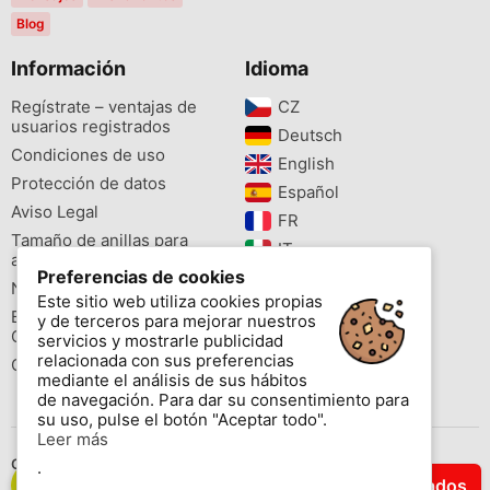
Blog
Información
Idioma
Regístrate – ventajas de
CZ‎
usuarios registrados
Deutsch‎
Condiciones de uso
English‎
Protección de datos
Español‎
Aviso Legal
FR‎
Tamaño de anillas para
IT‎
aves
Preferencias de cookies
NL‎
Newsletter
Este sitio web utiliza cookies propias
PL‎
Buscador de especies
y de terceros para mejorar nuestros
PT‎
Cites
servicios y mostrarle publicidad
relacionada con sus preferencias
Colores de las anillas
mediante el análisis de sus hábitos
de navegación. Para dar su consentimiento para
su uso, pulse el botón "Aceptar todo".
Leer más
Contáctenos
.
Filtrar Resultados
Copyright © 2026 www.aviornis.net Tablón de anuncios gratis.