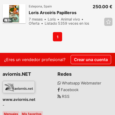
250.00 €
Estepona, Spain
Loris Arcoiris Papilleros
7 meses
Loris
Animal vivo
6
Oferta
Listado 5359 veces en los
últimos dias
1
¿Eres un vendedor profesional?
Crear una cuenta
aviornis.NET
Redes
Whatsapp Webmaster
Facebook
RSS
www.aviornis.net
-
Mensajes
Mis favoritos