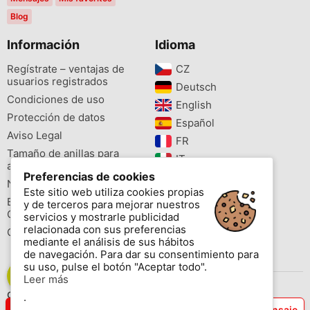
Blog
Información
Idioma
Regístrate – ventajas de
CZ‎
usuarios registrados
Deutsch‎
Condiciones de uso
English‎
Protección de datos
Español‎
Aviso Legal
FR‎
Tamaño de anillas para
IT‎
aves
Preferencias de cookies
NL‎
Newsletter
Este sitio web utiliza cookies propias
PL‎
Buscador de especies
y de terceros para mejorar nuestros
PT‎
Cites
servicios y mostrarle publicidad
relacionada con sus preferencias
Colores de las anillas
mediante el análisis de sus hábitos
de navegación. Para dar su consentimiento para
su uso, pulse el botón "Aceptar todo".
Leer más
Contáctenos
.
Copyright © 2026 www.aviornis.net Tablón de anuncios gratis.
69447xxxx
Enviar mensaje