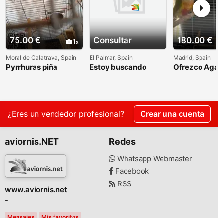
75.00 €
Consultar
180.00 €
1
Moral de Calatrava, Spain
El Palmar, Spain
Madrid, Spain
Pyrrhuras piña
Estoy buscando
Ofrezco Aga
loritos
cotorras
¿Eres un vendedor profesional?
Crear una cuenta
aviornis.NET
Redes
Whatsapp Webmaster
Facebook
RSS
www.aviornis.net
-
Mensajes
Mis favoritos