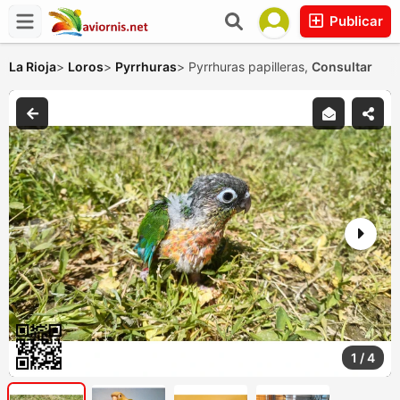
Publicar
La Rioja
>
Loros
>
Pyrrhuras
>
Pyrrhuras papilleras,
Consultar
1
/
4