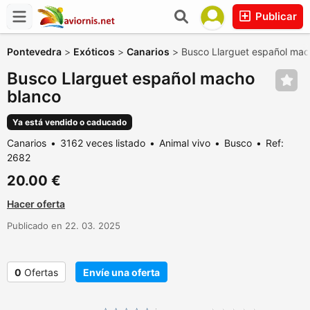
Publicar
Pontevedra
>
Exóticos
>
Canarios
>
Busco Llarguet español mac
Busco Llarguet español macho
blanco
Ya está vendido o caducado
Canarios
3162 veces listado
Animal vivo
Busco
Ref:
2682
20.00 €
Hacer oferta
Publicado en 22. 03. 2025
0
Ofertas
Envíe una oferta