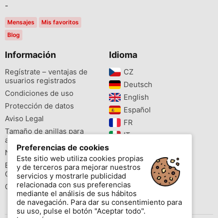
-
Mensajes
Mis favoritos
Blog
Información
Idioma
Regístrate – ventajas de
CZ‎
usuarios registrados
Deutsch‎
Condiciones de uso
English‎
Protección de datos
Español‎
Aviso Legal
FR‎
Tamaño de anillas para
IT‎
aves
Preferencias de cookies
NL‎
Newsletter
Este sitio web utiliza cookies propias
PL‎
Buscador de especies
y de terceros para mejorar nuestros
PT‎
Cites
servicios y mostrarle publicidad
relacionada con sus preferencias
Colores de las anillas
mediante el análisis de sus hábitos
de navegación. Para dar su consentimiento para
su uso, pulse el botón "Aceptar todo".