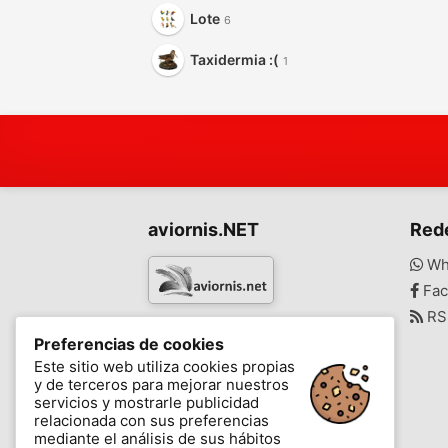
Lote
6
Taxidermia :(
1
aviornis.NET
Red
Wh
Fac
RS
www.aviornis.net
Preferencias de cookies
-
Este sitio web utiliza cookies propias
y de terceros para mejorar nuestros
Mensajes
Mis favoritos
Blog
servicios y mostrarle publicidad
relacionada con sus preferencias
mediante el análisis de sus hábitos