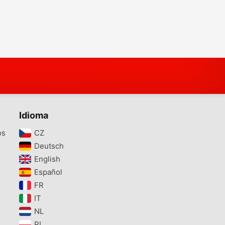
Idioma
os
CZ‎
Deutsch‎
English‎
Español‎
FR‎
IT‎
NL‎
PL‎