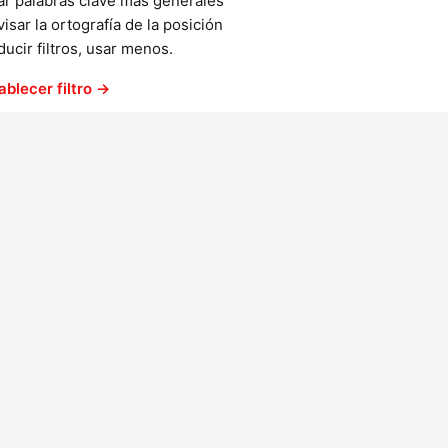
ar palabras clave más generales
isar la ortografía de la posición
ucir filtros, usar menos.
ablecer filtro →