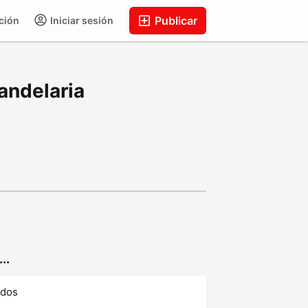
Publicar
ción
Iniciar sesión
andelaria
..
ados