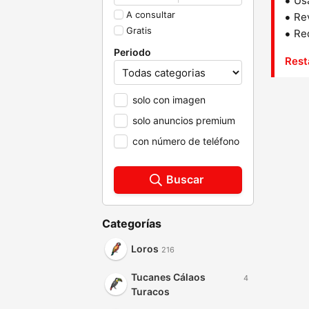
Us
A consultar
Rev
Gratis
Red
Periodo
Rest
solo con imagen
solo anuncios premium
con número de teléfono
Buscar
Categorías
Loros
216
Tucanes Cálaos
4
Turacos