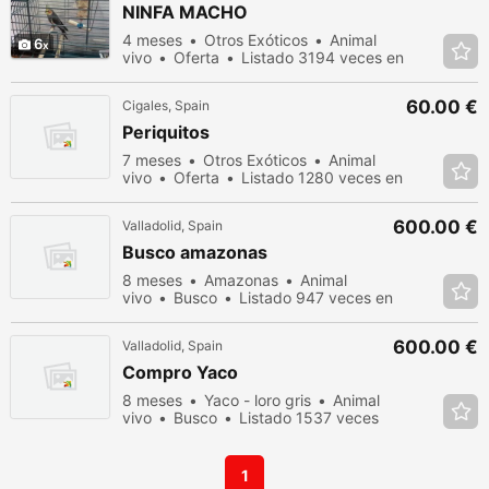
NINFA MACHO
4 meses
Otros Exóticos
Animal
6
vivo
Oferta
Listado 3194 veces en
los últimos dias
60.00 €
Cigales, Spain
Periquitos
7 meses
Otros Exóticos
Animal
vivo
Oferta
Listado 1280 veces en
los últimos dias
600.00 €
Valladolid, Spain
Busco amazonas
8 meses
Amazonas
Animal
vivo
Busco
Listado 947 veces en
los últimos dias
600.00 €
Valladolid, Spain
Compro Yaco
8 meses
Yaco - loro gris
Animal
vivo
Busco
Listado 1537 veces
en los últimos dias
1