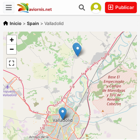
Publicar
Inicio
>
Spain
>
Valladolid
+
−