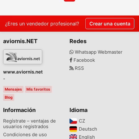
¿Eres un vendedor profesional?
Crear una cuenta
aviornis.NET
Redes
Whatsapp Webmaster
Facebook
RSS
www.aviornis.net
-
Mensajes
Mis favoritos
Blog
Información
Idioma
Regístrate – ventajas de
CZ‎
usuarios registrados
Deutsch‎
Condiciones de uso
English‎