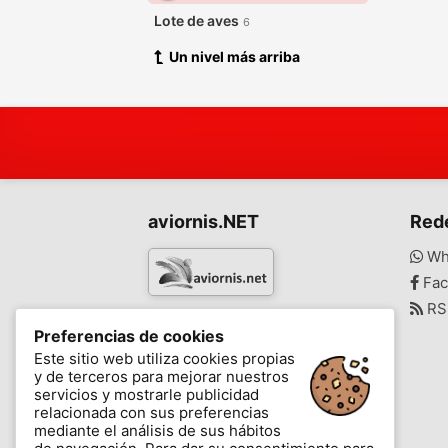
Lote de aves
6
Un nivel más arriba
aviornis.NET
Red
Wh
Fac
RS
www.aviornis.net
Preferencias de cookies
-
Este sitio web utiliza cookies propias
y de terceros para mejorar nuestros
Mensajes
Mis favoritos
Blog
servicios y mostrarle publicidad
relacionada con sus preferencias
mediante el análisis de sus hábitos