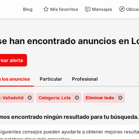
Blog
Mis favoritos
Mensajes
Ubica
se han encontrado anuncios en Lo
ear alerta
 los anuncios
Particular
Profesional
: Valladolid
Categoría: Lote
Eliminar todo
os encontrado ningún resultado para tu búsqueda..
siguientes consejos pueden ayudarte a obtener mejores result