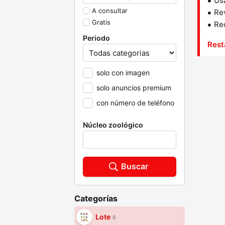
Us
A consultar
Rev
Gratis
Red
Periodo
Rest
solo con imagen
solo anuncios premium
con número de teléfono
Núcleo zoológico
Buscar
Categorías
Lote
6