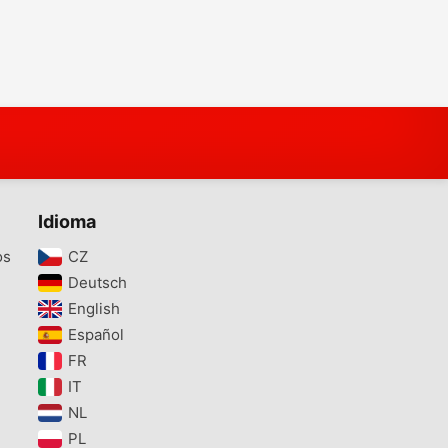
Idioma
os
CZ‎
Deutsch‎
English‎
Español‎
FR‎
IT‎
NL‎
PL‎