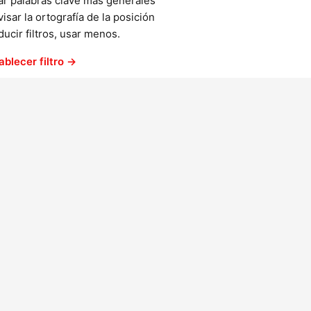
ar palabras clave más generales
isar la ortografía de la posición
ucir filtros, usar menos.
ablecer filtro →