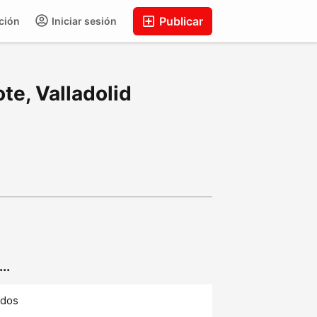
Publicar
ción
Iniciar sesión
te, Valladolid
..
ados