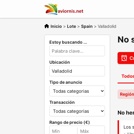
Inicio
>
Lote
>
Spain
>
Valladolid
No 
Estoy buscando ...
Cr
Ubicación
Todos
Tipo de anuncio
Región
Transacción
No hem
Rango de precio (€)
Los 