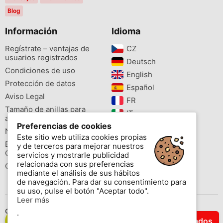
Blog
Información
Idioma
Regístrate – ventajas de
CZ‎
usuarios registrados
Deutsch‎
Condiciones de uso
English‎
Protección de datos
Español‎
Aviso Legal
FR‎
Tamaño de anillas para
IT‎
aves
Preferencias de cookies
NL‎
Newsletter
Este sitio web utiliza cookies propias
PL‎
Buscador de especies
y de terceros para mejorar nuestros
PT‎
Cites
servicios y mostrarle publicidad
relacionada con sus preferencias
Colores de las anillas
mediante el análisis de sus hábitos
de navegación. Para dar su consentimiento para
su uso, pulse el botón "Aceptar todo".
Leer más
Contáctenos
.
Filtrar Resultados
Copyright © 2026 www.aviornis.net Tablón de anuncios gratis.