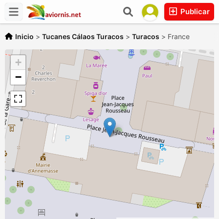
Publicar
Inicio
>
Tucanes Cálaos Turacos
>
Turacos
>
France
+
−