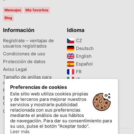
Mensajes
Mis favoritos
Blog
Información
Idioma
Regístrate – ventajas de
CZ‎
usuarios registrados
Deutsch‎
Condiciones de uso
English‎
Protección de datos
Español‎
Aviso Legal
FR‎
Tamaño de anillas para
IT‎
aves
Preferencias de cookies
NL‎
Newsletter
Este sitio web utiliza cookies propias
PL‎
Buscador de especies
y de terceros para mejorar nuestros
PT‎
Cites
servicios y mostrarle publicidad
relacionada con sus preferencias
Colores de las anillas
mediante el análisis de sus hábitos
de navegación. Para dar su consentimiento para
su uso, pulse el botón "Aceptar todo".
Leer más