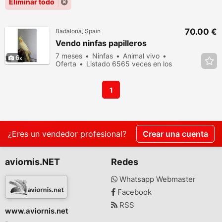
Eliminar todo
70.00 €
Badalona, Spain
Vendo ninfas papilleros
7 meses
Ninfas
Animal vivo
6
Oferta
Listado 6565 veces en los
últimos dias
1
¿Eres un vendedor profesional?
Crear una cuenta
aviornis.NET
Redes
Whatsapp Webmaster
Facebook
RSS
www.aviornis.net
-