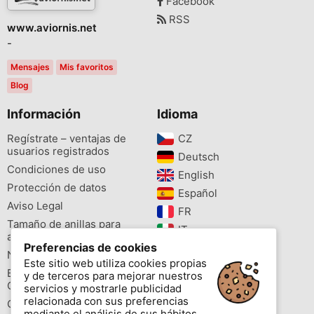
Facebook
RSS
www.aviornis.net
-
Mensajes
Mis favoritos
Blog
Información
Idioma
Regístrate – ventajas de
CZ‎
usuarios registrados
Deutsch‎
Condiciones de uso
English‎
Protección de datos
Español‎
Aviso Legal
FR‎
Tamaño de anillas para
IT‎
aves
Preferencias de cookies
NL‎
Newsletter
Este sitio web utiliza cookies propias
PL‎
Buscador de especies
y de terceros para mejorar nuestros
PT‎
Cites
servicios y mostrarle publicidad
relacionada con sus preferencias
Colores de las anillas
mediante el análisis de sus hábitos