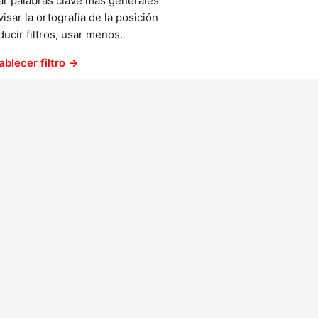
ar palabras clave más generales
isar la ortografía de la posición
ucir filtros, usar menos.
ablecer filtro →