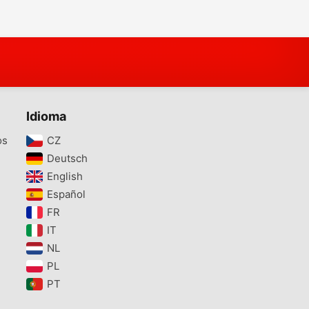
Idioma
os
CZ‎
Deutsch‎
English‎
Español‎
FR‎
IT‎
NL‎
PL‎
PT‎