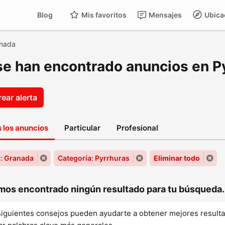
Blog
Mis favoritos
Mensajes
Ubica
nada
se han encontrado anuncios en P
ear alerta
 los anuncios
Particular
Profesional
: Granada
Categoría: Pyrrhuras
Eliminar todo
os encontrado ningún resultado para tu búsqueda..
siguientes consejos pueden ayudarte a obtener mejores result