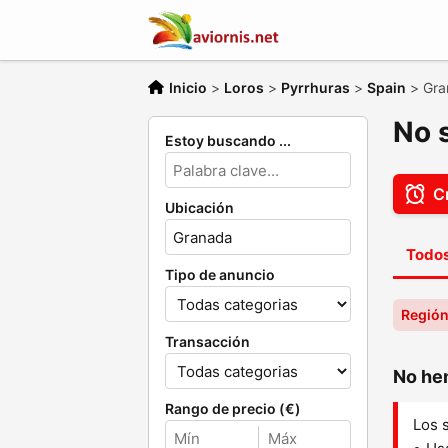
Inicio
>
Loros
>
Pyrrhuras
>
Spain
>
Gra
No 
Estoy buscando ...
Cr
Ubicación
Todos
Tipo de anuncio
Región
Transacción
No hem
Rango de precio (€)
Los 