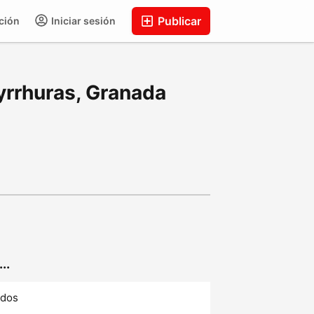
Publicar
ción
Iniciar sesión
yrrhuras, Granada
..
ados