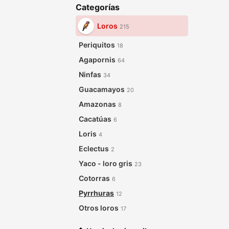
Categorías
Loros
215
Periquitos
18
Agapornis
64
Ninfas
34
Guacamayos
20
Amazonas
8
Cacatúas
6
Loris
4
Eclectus
2
Yaco - loro gris
23
Cotorras
6
Pyrrhuras
12
Otros loros
17
Accesorios para Loros
1