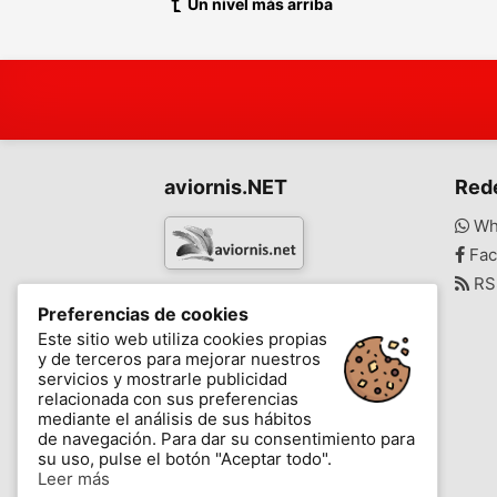
Un nivel más arriba
aviornis.NET
Red
Wh
Fac
RS
www.aviornis.net
Preferencias de cookies
-
Este sitio web utiliza cookies propias
y de terceros para mejorar nuestros
Mensajes
Mis favoritos
Blog
servicios y mostrarle publicidad
relacionada con sus preferencias
mediante el análisis de sus hábitos
de navegación. Para dar su consentimiento para
su uso, pulse el botón "Aceptar todo".
Leer más