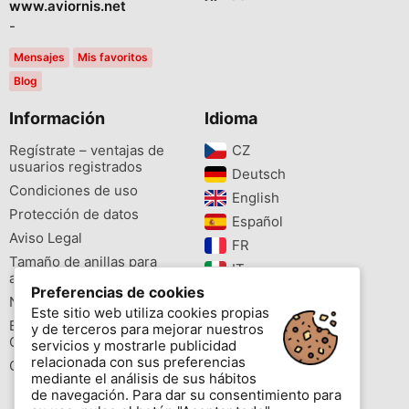
www.aviornis.net
-
Mensajes
Mis favoritos
Blog
Información
Idioma
Regístrate – ventajas de
CZ‎
usuarios registrados
Deutsch‎
Condiciones de uso
English‎
Protección de datos
Español‎
Aviso Legal
FR‎
Tamaño de anillas para
IT‎
aves
Preferencias de cookies
NL‎
Newsletter
Este sitio web utiliza cookies propias
PL‎
Buscador de especies
y de terceros para mejorar nuestros
PT‎
Cites
servicios y mostrarle publicidad
relacionada con sus preferencias
Colores de las anillas
mediante el análisis de sus hábitos
de navegación. Para dar su consentimiento para