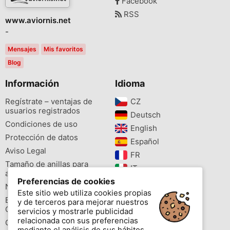
Facebook
RSS
www.aviornis.net
-
Mensajes
Mis favoritos
Blog
Información
Idioma
Regístrate – ventajas de
CZ‎
usuarios registrados
Deutsch‎
Condiciones de uso
English‎
Protección de datos
Español‎
Aviso Legal
FR‎
Tamaño de anillas para
IT‎
aves
Preferencias de cookies
NL‎
Newsletter
Este sitio web utiliza cookies propias
PL‎
Buscador de especies
y de terceros para mejorar nuestros
PT‎
Cites
servicios y mostrarle publicidad
relacionada con sus preferencias
Colores de las anillas
mediante el análisis de sus hábitos